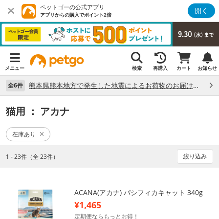
ペットゴーの公式アプリ
開く
アプリからの購入でポイント2倍
メニュー
検索
再購入
カート
お知らせ
熊本県熊本地方で発生した地震によるお荷物のお届け状況について （7/28）
全6件
猫用
： アカナ
在庫あり
絞り込み
1 - 23件（全 23件）
ACANA(アカナ) パシフィカキャット 340g
¥1,465
定期便ならもっとお得！