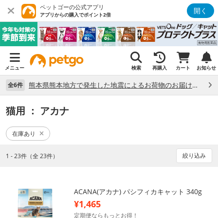
ペットゴーの公式アプリ
開く
アプリからの購入でポイント2倍
メニュー
検索
再購入
カート
お知らせ
熊本県熊本地方で発生した地震によるお荷物のお届け状況について （7/28）
全6件
猫用
： アカナ
在庫あり
絞り込み
1 - 23件（全 23件）
ACANA(アカナ) パシフィカキャット 340g
¥1,465
定期便ならもっとお得！