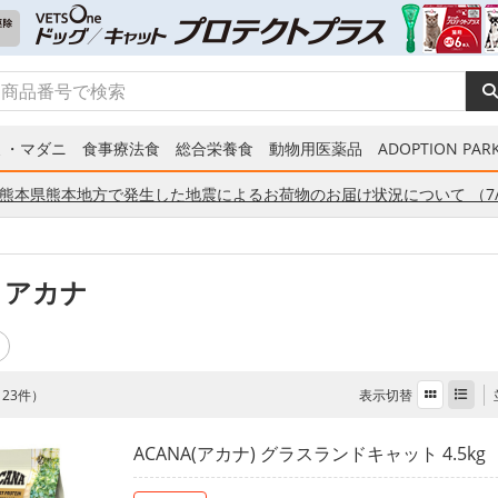
ミ・マダニ
食事療法食
総合栄養食
動物用医薬品
ADOPTION PARK
熊本県熊本地方で発生した地震によるお荷物のお届け状況について （7/
 アカナ
表示切替
全 23件）
ACANA(アカナ) グラスランドキャット 4.5kg