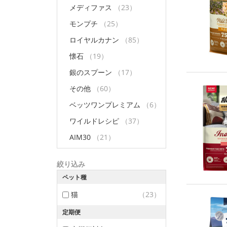
メディファス
（23）
モンプチ
（25）
ロイヤルカナン
（85）
懐石
（19）
銀のスプーン
（17）
その他
（60）
ベッツワンプレミアム
（6）
ワイルドレシピ
（37）
AIM30
（21）
絞り込み
ペット種
猫
（23）
定期便