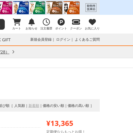
カート
お知らせ
注文履歴
ポイント
クーポン
お気に入り
 GIFT
新規会員登録
ログイン
よくあるご質問
28）
並び順
人気順
新着順
価格の安い順
価格の高い順
¥13,365
定期便ならもっとお得！