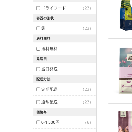
ドライフード
（23）
容器の形状
袋
（23）
送料無料
送料無料
発送日
当日発送
配送方法
定期配送
（23）
通常配送
（23）
価格帯
0-1,500円
（6）