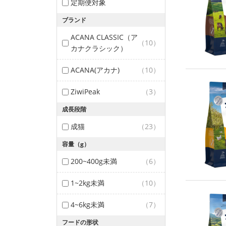
定期便対象
ブランド
ACANA CLASSIC（ア
（10）
カナクラシック）
ACANA(アカナ)
（10）
ZiwiPeak
（3）
成長段階
成猫
（23）
容量（g）
200~400g未満
（6）
1~2kg未満
（10）
4~6kg未満
（7）
フードの形状