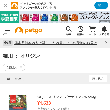
ペットゴーの公式アプリ
開く
アプリからの購入でポイント2倍
メニュー
検索
再購入
カート
お知らせ
熊本県熊本地方で発生した地震によるお荷物のお届け状況について （7/28）
全6件
猫用
： オリジン
在庫あり
絞り込み
1 - 8件（全 8件）
Orijen(オリジン) ガーディアン8 340g
¥1,633
定期便ならもっとお得！