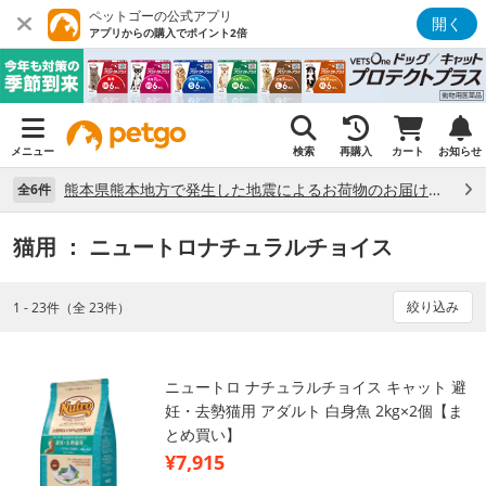
ペットゴーの公式アプリ
開く
アプリからの購入でポイント2倍
メニュー
検索
再購入
カート
お知らせ
熊本県熊本地方で発生した地震によるお荷物のお届け状況について （7/28）
全6件
猫用
： ニュートロナチュラルチョイス
絞り込み
1 - 23件（全 23件）
ニュートロ ナチュラルチョイス キャット 避
妊・去勢猫用 アダルト 白身魚 2kg×2個【ま
とめ買い】
¥7,915