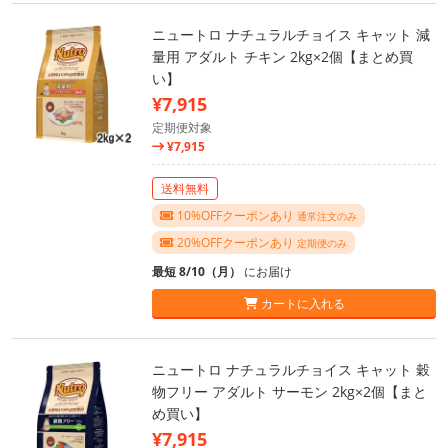
ニュートロ ナチュラルチョイス キャット 減
量用 アダルト チキン 2kg×2個【まとめ買
い】
¥7,915
定期便対象
¥7,915
送料無料
10%OFFクーポンあり
通常注文のみ
20%OFFクーポンあり
定期便のみ
最短 8/10（月）
にお届け
カートに入れる
ニュートロ ナチュラルチョイス キャット 穀
物フリー アダルト サーモン 2kg×2個【まと
め買い】
¥7,915