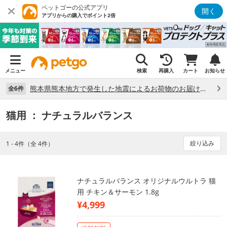
ペットゴーの公式アプリ
開く
アプリからの購入でポイント2倍
メニュー
検索
再購入
カート
お知らせ
熊本県熊本地方で発生した地震によるお荷物のお届け状況について （7/28）
全6件
猫用
： ナチュラルバランス
絞り込み
1 - 4件（全 4件）
ナチュラルバランス オリジナルウルトラ 猫
用 チキン＆サーモン 1.8g
¥4,999