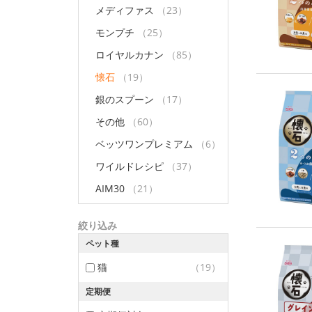
メディファス
（23）
モンプチ
（25）
ロイヤルカナン
（85）
懐石
（19）
銀のスプーン
（17）
その他
（60）
ベッツワンプレミアム
（6）
ワイルドレシピ
（37）
AIM30
（21）
絞り込み
ペット種
猫
（19）
定期便