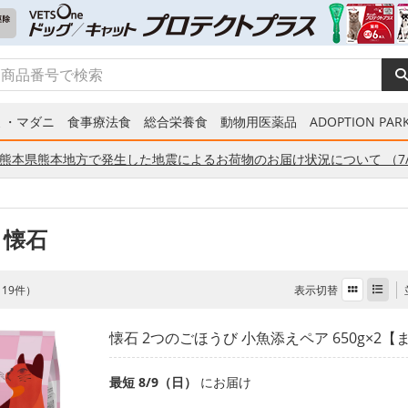
ミ・マダニ
食事療法食
総合栄養食
動物用医薬品
ADOPTION PARK
熊本県熊本地方で発生した地震によるお荷物のお届け状況について （7/
 懐石
表示切替
全 19件）
懐石 2つのごほうび 小魚添えペア 650g×2
最短 8/9（日）
にお届け