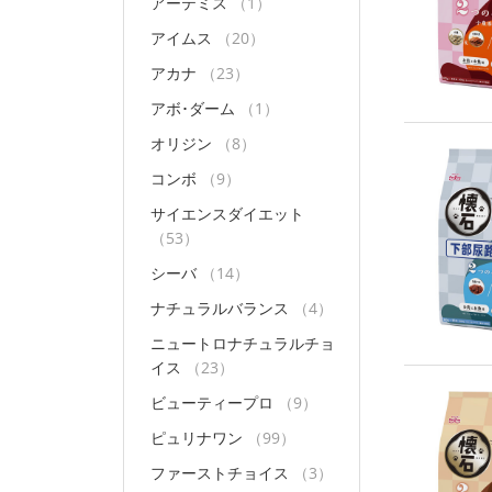
アーテミス
（1）
アイムス
（20）
アカナ
（23）
アボ･ダーム
（1）
オリジン
（8）
コンボ
（9）
サイエンスダイエット
（53）
シーバ
（14）
ナチュラルバランス
（4）
ニュートロナチュラルチョ
イス
（23）
ビューティープロ
（9）
ピュリナワン
（99）
ファーストチョイス
（3）