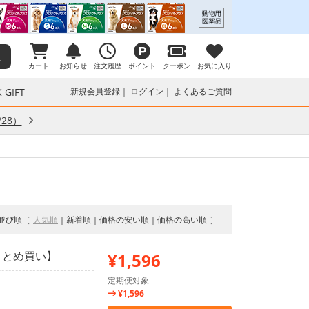
カート
お知らせ
注文履歴
ポイント
クーポン
お気に入り
 GIFT
新規会員登録
ログイン
よくあるご質問
28）
並び順
人気順
新着順
価格の安い順
価格の高い順
【まとめ買い】
¥1,596
定期便対象
¥1,596