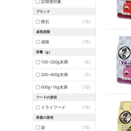
定期便対象
ブランド
懐石
（19）
成長段階
成猫
（19）
容量（g）
100~200g未満
（6）
200~400g未満
（3）
600g~1kg未満
（10）
フードの形状
ドライフード
（19）
容器の形状
袋
（10）