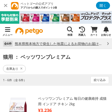
ペットゴーの公式アプリ
開く
アプリからの購入でポイント2倍
メニュー
検索
再購入
カート
お知らせ
熊本県熊本地方で発生した地震によるお荷物のお届け状況について （7/28）
全6件
猫用
： ベッツワンプレミアム
在庫あり
絞り込み
1 - 6件（全 6件）
ベッツワンプレミアム 毎日の健康維持 成猫
用 インドア チキン 2kg
¥3,236