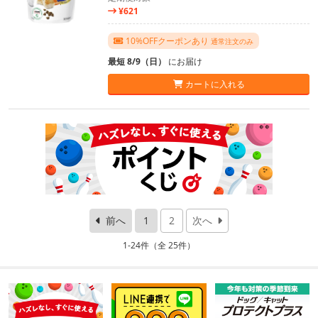
¥621
10%OFFクーポンあり
通常注文のみ
最短 8/9（日）
にお届け
カートに入れる
前へ
1
2
次へ
1-24件（全 25件）