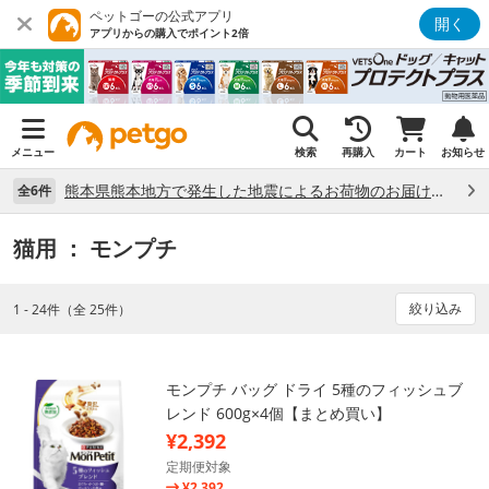
ペットゴーの公式アプリ
開く
アプリからの購入でポイント2倍
メニュー
検索
再購入
カート
お知らせ
熊本県熊本地方で発生した地震によるお荷物のお届け状況について （7/28）
全6件
猫用
： モンプチ
絞り込み
1 - 24件（全 25件）
モンプチ バッグ ドライ 5種のフィッシュブ
レンド 600g×4個【まとめ買い】
¥2,392
定期便対象
¥2,392