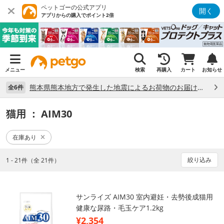
ペットゴーの公式アプリ
開く
アプリからの購入でポイント2倍
メニュー
検索
再購入
カート
お知らせ
熊本県熊本地方で発生した地震によるお荷物のお届け状況について （7/28）
全6件
猫用
： AIM30
在庫あり
絞り込み
1 - 21件（全 21件）
サンライズ AIM30 室内避妊・去勢後成猫用
健康な尿路・毛玉ケア1.2kg
¥2,354