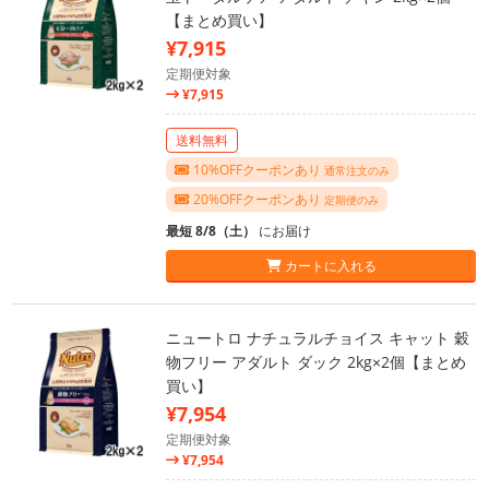
【まとめ買い】
¥7,915
定期便対象
¥7,915
送料無料
10%OFFクーポンあり
通常注文のみ
20%OFFクーポンあり
定期便のみ
最短 8/8（土）
にお届け
カートに入れる
ニュートロ ナチュラルチョイス キャット 穀
物フリー アダルト ダック 2kg×2個【まとめ
買い】
¥7,954
定期便対象
¥7,954