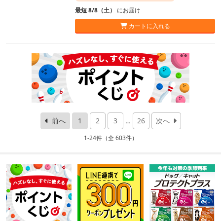
最短 8/8（土）
にお届け
カートに入れる
前へ
1
2
3
…
26
次へ
1-24件（全 603件）