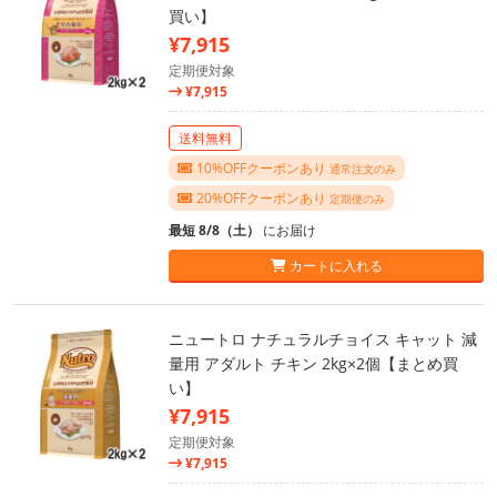
買い】
¥7,915
定期便対象
¥7,915
送料無料
10%OFFクーポンあり
通常注文のみ
20%OFFクーポンあり
定期便のみ
最短 8/8（土）
にお届け
カートに入れる
ニュートロ ナチュラルチョイス キャット 減
量用 アダルト チキン 2kg×2個【まとめ買
い】
¥7,915
定期便対象
¥7,915