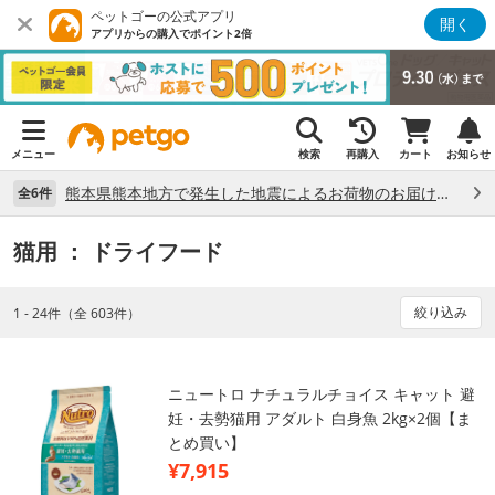
ペットゴーの公式アプリ
開く
アプリからの購入でポイント2倍
メニュー
検索
再購入
カート
お知らせ
熊本県熊本地方で発生した地震によるお荷物のお届け状況について （7/28）
全6件
猫用
： ドライフード
絞り込み
1 - 24件（全 603件）
ニュートロ ナチュラルチョイス キャット 避
妊・去勢猫用 アダルト 白身魚 2kg×2個【ま
とめ買い】
¥7,915