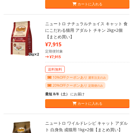
カートに入れる
ニュートロ ナチュラルチョイス キャット 食
にこだわる猫用 アダルト チキン 2kg×2個
【まとめ買い】
¥7,915
定期便対象
¥7,915
送料無料
10%OFFクーポンあり
通常注文のみ
20%OFFクーポンあり
定期便のみ
最短 8/8（土）
にお届け
カートに入れる
ニュートロ ワイルドレシピ キャット アダル
ト 白身魚 成猫用 1kg×2個【まとめ買い】