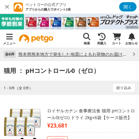
ペットゴーの公式アプリ
開く
アプリからの購入でポイント2倍
メニュー
検索
再購入
カート
お知らせ
熊本県熊本地方で発生した地震によるお荷物のお届け状況について （7/28）
全6件
猫用
： pHコントロール0（ゼロ）
絞り込み
1 - 6件（全 6件）
ロイヤルカナン 食事療法食 猫用 pHコントロ
ール0(ゼロ) ドライ 2kg×6袋【ケース販売】
¥23,681