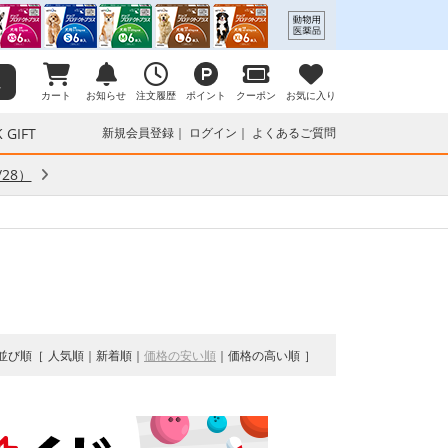
カート
お知らせ
注文履歴
ポイント
クーポン
お気に入り
 GIFT
新規会員登録
ログイン
よくあるご質問
28）
並び順
人気順
新着順
価格の安い順
価格の高い順