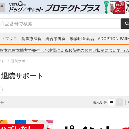
ミ・マダニ
食事療法食
総合栄養食
動物用医薬品
ADOPTION PARK
熊本県熊本地方で発生した地震によるお荷物のお届け状況について （7/
ット
退院サポート
 退院サポート
表示切替
 0件）