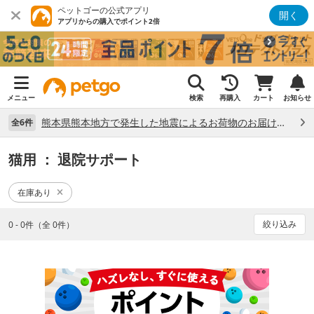
ペットゴーの公式アプリ
開く
アプリからの購入でポイント2倍
メニュー
検索
再購入
カート
お知らせ
熊本県熊本地方で発生した地震によるお荷物のお届け状況について （7/28）
全6件
猫用
： 退院サポート
在庫あり
絞り込み
0 - 0件（全 0件）