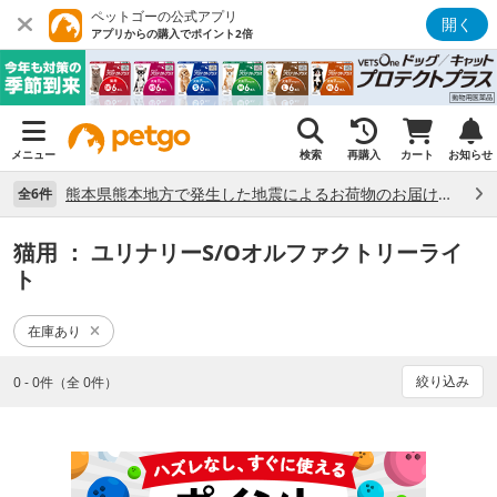
ペットゴーの公式アプリ
開く
アプリからの購入でポイント2倍
メニュー
検索
再購入
カート
お知らせ
熊本県熊本地方で発生した地震によるお荷物のお届け状況について （7/28）
全6件
猫用
： ユリナリーS/Oオルファクトリーライ
ト
在庫あり
絞り込み
0 - 0件（全 0件）