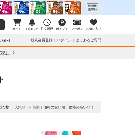
カート
お知らせ
注文履歴
ポイント
クーポン
お気に入り
 GIFT
新規会員登録
ログイン
よくあるご質問
28）
ト
並び順
人気順
新着順
価格の安い順
価格の高い順