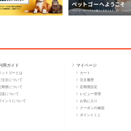
利用ガイド
マイページ
ペットゴーとは
カート
ご注文について
注文履歴
定期便について
定期便設定
配送について
レビュー管理
ポイントについて
お気に入り
クーポンの確認
ポイントくじ