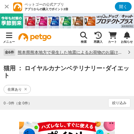
ペットゴーの公式アプリ
開く
アプリからの購入でポイント2倍
メニュー
検索
再購入
カート
お知らせ
熊本県熊本地方で発生した地震によるお荷物のお届け状況について （7/28）
全6件
猫用
： ロイヤルカナンベテリナリー･ダイエッ
ト
在庫あり
絞り込み
0 - 0件（全 0件）