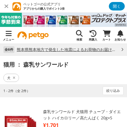
ペットゴーの公式アプリ
開く
アプリからの購入でポイント2倍
メニュー
検索
再購入
カート
お知らせ
熊本県熊本地方で発生した地震によるお荷物のお届け状況について （7/28）
全6件
猫用
： 森乳サンワールド
犬
絞り込み
1 - 2件（全 2件）
森乳サンワールド 犬猫用 チューブ・ダイエ
ット ハイカロリー／高たんぱく 20g×5
¥1,701