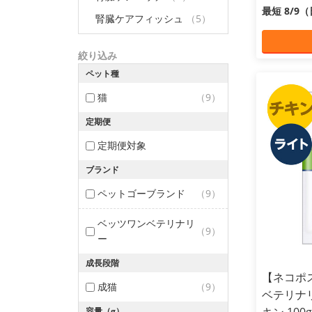
最短 8/9
腎臓ケアフィッシュ
（5）
絞り込み
ペット種
猫
（9）
定期便
定期便対象
ブランド
ペットゴーブランド
（9）
ベッツワンベテリナリ
（9）
ー
成長段階
【ネコポ
成猫
（9）
ベテリナリ
容量（g）