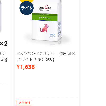
リナ
ベッツワンベテリナリー 猫用 pHケ
2kg
ア ライト チキン 500g
¥1,638
送料無料