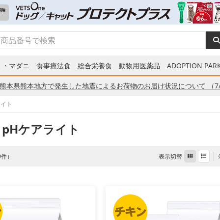
ミ・マダニ
食事療法食
総合栄養食
動物用医薬品
ADOPTION PARK
熊本県熊本地方で発生した地震によるお荷物のお届け状況について （7/
ライト
 pHケアライト
表示切替
 9件）