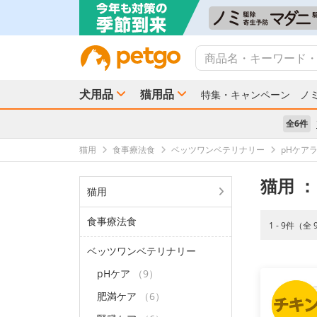
犬用品
猫用品
特集・キャンペーン
ノ
全6件
猫用
食事療法食
ベッツワンベテリナリー
pHケア
猫用
：
猫用
食事療法食
1 - 9件（全
ベッツワンベテリナリー
pHケア
（9）
肥満ケア
（6）