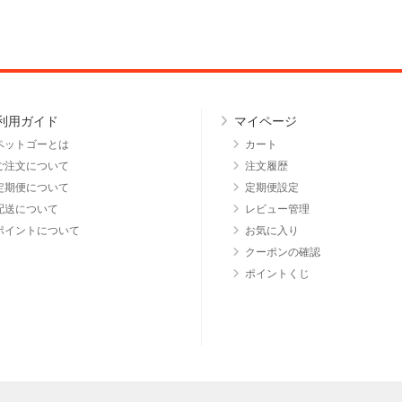
利用ガイド
マイページ
ペットゴーとは
カート
ご注文について
注文履歴
定期便について
定期便設定
配送について
レビュー管理
ポイントについて
お気に入り
クーポンの確認
ポイントくじ