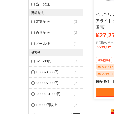
当日発送
配送方法
ベッツワン
アライト 
定期配送
（3）
販売】
通常配送
（8）
¥27,2
定期便ならも
メール便
（1）
¥23,812
価格帯
送料無料
0-1,500円
（3）
5%OF
1,500-3,000円
（1）
20%O
最短 8/9
3,000-5,000円
（2）
5,000-10,000円
（1）
10,000円以上
（2）