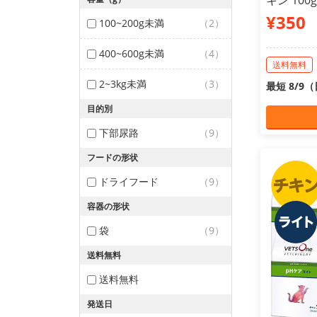
キン 100g
¥350
100~200g未満
（2）
400~600g未満
（4）
送料無料
2~3kg未満
（3）
最短 8/9
目的別
下部尿路
（9）
フードの形状
ドライフード
（9）
容器の形状
袋
（9）
送料無料
送料無料
発送日