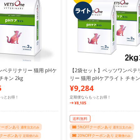
ベテリナリー 猫用 pHケ
【2袋セット】ベッツワンベテ
チキン 2kg
リー 猫用 pHケアライト チキン 
5
¥9,284
っとお得！
定期便ならもっとお得！
¥8,105
送料無料
Fクーポンあり
5%OFFクーポンあり
通常注文のみ
通常注文のみ
FFクーポンあり
20%OFFクーポンあり
定期便のみ
定期便のみ