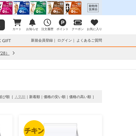
カート
お知らせ
注文履歴
ポイント
クーポン
お気に入り
 GIFT
新規会員登録
ログイン
よくあるご質問
28）
並び順
人気順
新着順
価格の安い順
価格の高い順