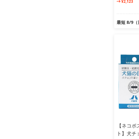
¥2,123
最短 8/9
【ネコポス
ト】犬チ