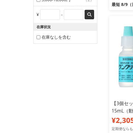
最短 8/9
¥
-
在庫状況
在庫なしを含む
【3個セ
15mL（
¥2,30
定期便ならも