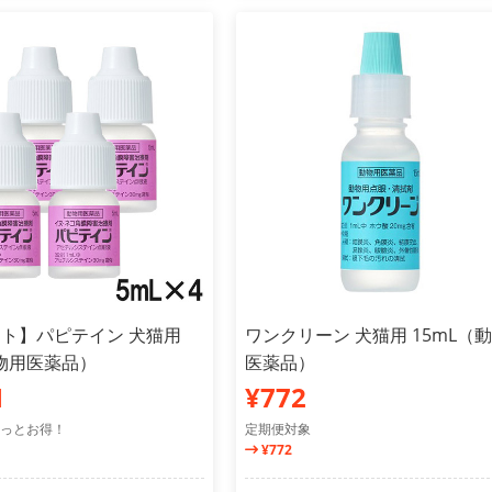
ット】パピテイン 犬猫用
ワンクリーン 犬猫用 15mL（
動物用医薬品）
医薬品）
1
¥772
っとお得！
定期便対象
¥772