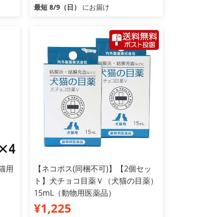
最短 8/9（日）
にお届け
猫用
【ネコポス(同梱不可)】【2個セッ
ト】犬チョコ目薬Ｖ（犬猫の目薬）
15mL（動物用医薬品）
¥1,225