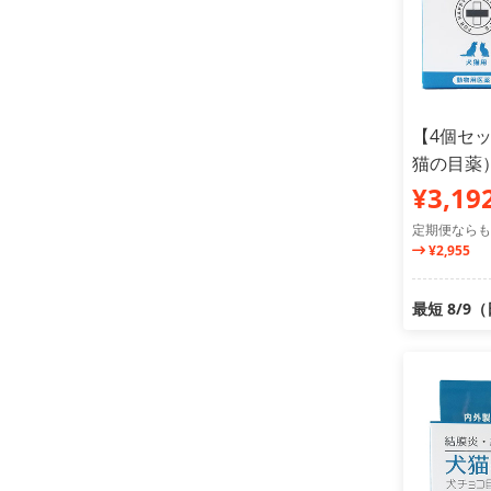
【4個セ
猫の目薬）
¥3,19
定期便ならも
¥2,955
最短 8/9