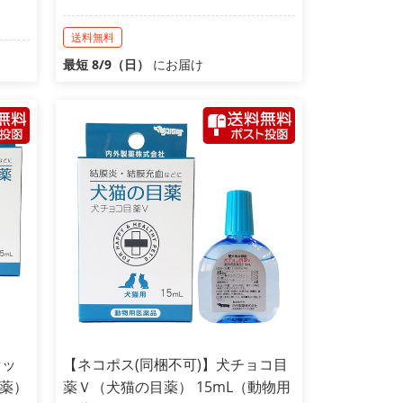
送料無料
最短 8/9（日）
にお届け
セッ
【ネコポス(同梱不可)】犬チョコ目
薬）
薬Ｖ（犬猫の目薬） 15mL（動物用