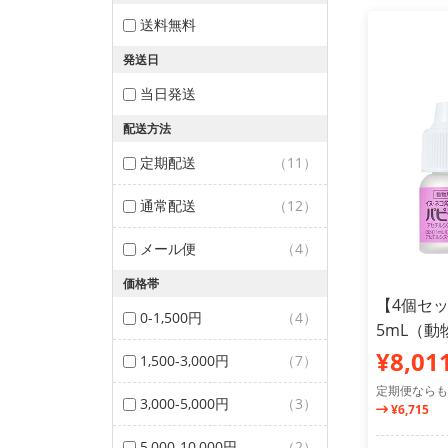
送料無料
発送日
当日発送
配送方法
定期配送
（11）
通常配送
（12）
メール便
（4）
価格帯
【4個セ
0-1,500円
（4）
5mL（
¥8,01
1,500-3,000円
（7）
定期便ならも
3,000-5,000円
（3）
¥6,715
5,000-10,000円
（2）