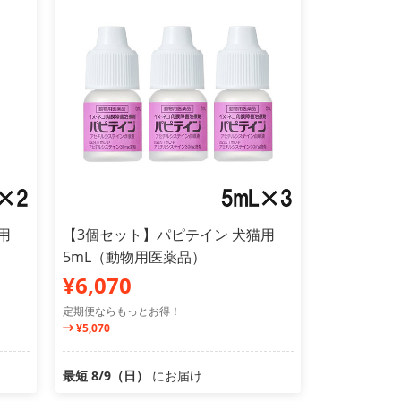
用
【3個セット】パピテイン 犬猫用
5mL（動物用医薬品）
¥6,070
定期便ならもっとお得！
¥5,070
最短 8/9（日）
にお届け