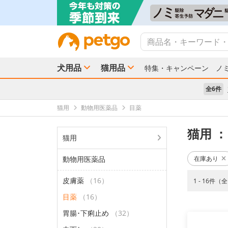
犬用品
猫用品
特集・キャンペーン
ノ
全6件
猫用
動物用医薬品
目薬
猫用
：
猫用
動物用医薬品
在庫あり
皮膚薬
（16）
1 - 16件（
目薬
（16）
胃腸･下痢止め
（32）