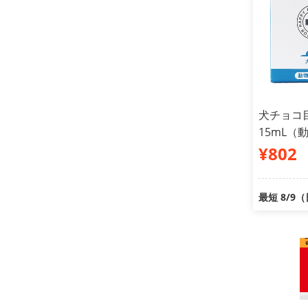
犬チョコ
15mL（
¥802
最短 8/9