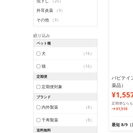
虫下し
（20）
外耳炎薬
（9）
その他
（9）
絞り込み
ペット種
犬
（16）
猫
（16）
定期便
パピテイン
薬品）
定期便対象
¥1,55
ブランド
定期便ならも
内外製薬
（8）
¥1,510
千寿製薬
（8）
最短 8/9
送料無料