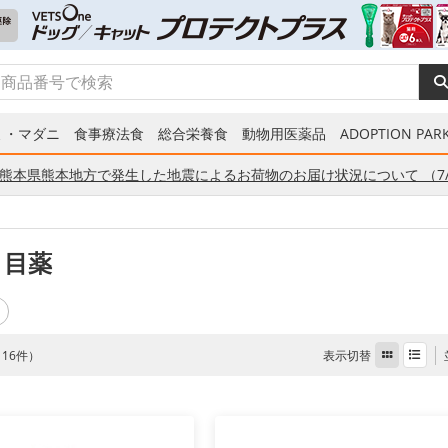
ミ・マダニ
食事療法食
総合栄養食
動物用医薬品
ADOPTION PARK
熊本県熊本地方で発生した地震によるお荷物のお届け状況について （7/
 目薬
表示切替
全 16件）