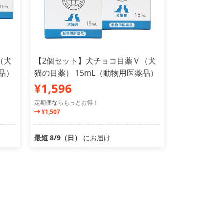
（犬
【2個セット】犬チョコ目薬Ｖ（犬
品）
猫の目薬） 15mL（動物用医薬品）
¥1,596
定期便ならもっとお得！
¥1,507
最短 8/9（日）
にお届け