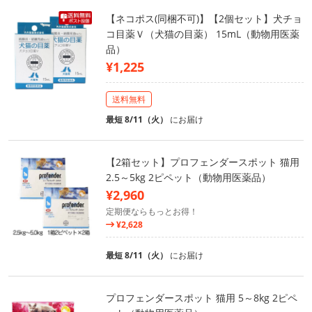
【ネコポス(同梱不可)】【2個セット】犬チョ
コ目薬Ｖ（犬猫の目薬） 15mL（動物用医薬
品）
¥1,225
送料無料
最短 8/11（火）
にお届け
【2箱セット】プロフェンダースポット 猫用
2.5～5kg 2ピペット（動物用医薬品）
¥2,960
定期便ならもっとお得！
¥2,628
最短 8/11（火）
にお届け
プロフェンダースポット 猫用 5～8kg 2ピペ