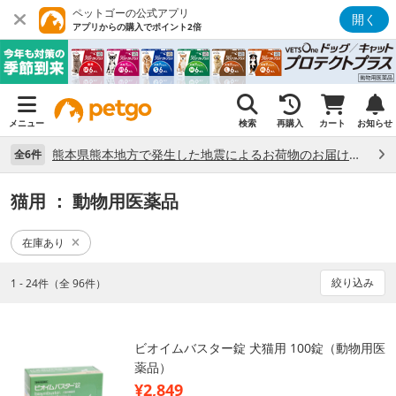
ペットゴーの公式アプリ
開く
アプリからの購入でポイント2倍
メニュー
検索
再購入
カート
お知らせ
熊本県熊本地方で発生した地震によるお荷物のお届け状況について （7/28）
全6件
猫用
： 動物用医薬品
在庫あり
絞り込み
1 - 24件（全 96件）
ビオイムバスター錠 犬猫用 100錠（動物用医
薬品）
¥2,849