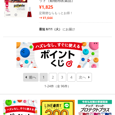
ット（動物用医薬品）
¥1,825
定期便ならもっとお得！
¥1,644
最短 8/11（火）
にお届け
前へ
1
2
3
4
次へ
1-24件（全 96件）