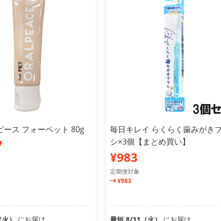
ース フォーペット 80g
毎日キレイ らくらく歯みがき
シ×3個【まとめ買い】
7
¥983
定期便対象
¥983
1（火）
にお届け
最短 8/11（火）
にお届け