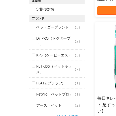
定期便
定期便対象
ブランド
ペットゴーブランド
（3）
Dr.PRO（ドクタープ
（2）
ロ）
KPS（ケーピーエス）
（3）
PETKISS（ペットキッ
（7）
ス）
PLATZ(プラッツ)
（1）
PetPro（ペットプロ）
（1）
毎日キレ
ト 息すっ
アース・ペット
（2）
い】