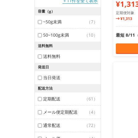
＋11件を全て表示
¥1,31
容量（g）
定期便対象
¥1,313
~50g未満
（7）
50~100g未満
（10）
最短 8/1
送料無料
送料無料
発送日
当日発送
配送方法
定期配送
（61）
メール便定期配送
（4）
通常配送
（72）