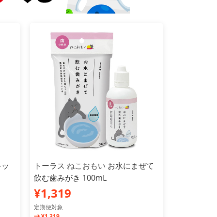
キッ
トーラス ねこおもい お水にまぜて
飲む歯みがき 100mL
¥1,319
定期便対象
¥1,319