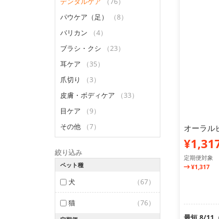
デンタルケア
（76）
パウケア（足）
（8）
バリカン
（4）
ブラシ・クシ
（23）
耳ケア
（35）
爪切り
（3）
皮膚・ボディケア
（33）
目ケア
（9）
その他
（7）
オーラルピ
¥1,31
絞り込み
定期便対象
ペット種
¥1,317
犬
（67）
猫
（76）
最短 8/1