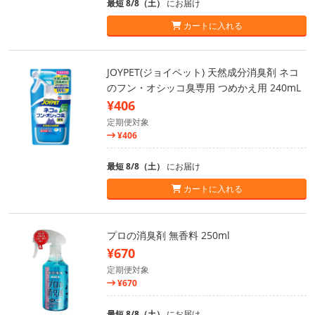
最短 8/8（土）
にお届け
カートに入れる
JOYPET(ジョイペット) 天然成分消臭剤 ネコ
のフン・オシッコ臭専用 つめかえ用 240mL
¥406
定期便対象
¥406
最短 8/8（土）
にお届け
カートに入れる
プロの消臭剤 無香料 250ml
¥670
定期便対象
¥670
最短 8/8（土）
にお届け