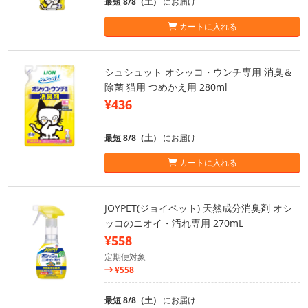
最短 8/8（土）
にお届け
カートに入れる
シュシュット オシッコ・ウンチ専用 消臭＆
除菌 猫用 つめかえ用 280ml
¥436
最短 8/8（土）
にお届け
カートに入れる
JOYPET(ジョイペット) 天然成分消臭剤 オシ
ッコのニオイ・汚れ専用 270mL
¥558
定期便対象
¥558
最短 8/8（土）
にお届け