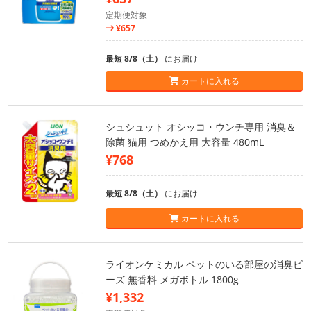
定期便対象
¥657
最短 8/8（土）
にお届け
カートに入れる
シュシュット オシッコ・ウンチ専用 消臭＆
除菌 猫用 つめかえ用 大容量 480mL
¥768
最短 8/8（土）
にお届け
カートに入れる
ライオンケミカル ペットのいる部屋の消臭ビ
ーズ 無香料 メガボトル 1800g
¥1,332