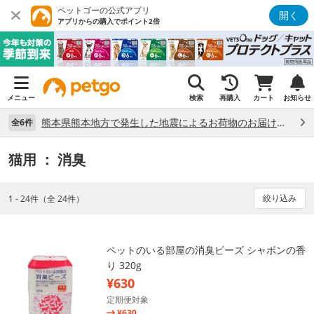
ペットゴーの公式アプリ
開く
アプリからの購入でポイント2倍
メニュー
検索
再購入
カート
お知らせ
熊本県熊本地方で発生した地震によるお荷物のお届け状況について （7/28）
全6件
猫用
： 消臭
絞り込み
1 - 24件（全 24件）
ペットのいる部屋の消臭ビーズ シャボンの香
り 320g
¥630
定期便対象
¥630