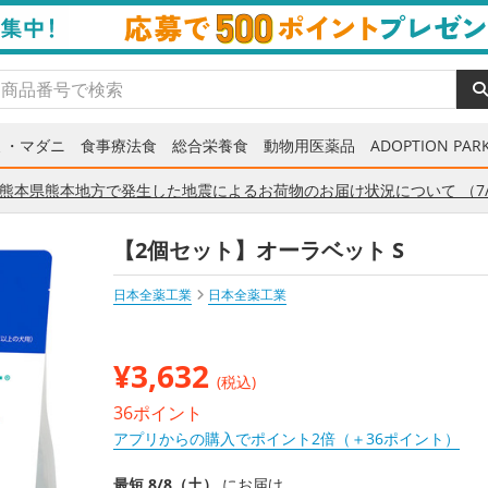
ミ・マダニ
食事療法食
総合栄養食
動物用医薬品
ADOPTION PARK
熊本県熊本地方で発生した地震によるお荷物のお届け状況について （7/
【2個セット】オーラベット S
日本全薬工業
日本全薬工業
¥
3,632
(税込)
36ポイント
アプリからの購入でポイント2倍（＋36ポイント）
最短 8/8（土）
にお届け