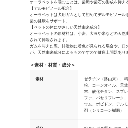
オーラベットを噛むことは、歯垢や歯石の形成を抑え
【デルモピノール配合】
オーラベットは犬用ガムとして初めてデルモピノール
歯の健康をサポート。
【ペットの体にやさしい天然由来成分】
オーラベットの原材料は、小麦、大豆や米などの天然
されて排泄されます。
ガムを与えた際、排泄物に着色が見られる場合や、口
が、天然由来成分によるものですので健康上問題あり
＜素材・材質・成分＞
素材
ゼラチン（豚由来）、精
粉、コーンオイル、天然
末、酸化チタン、スプレ
ファ、パセリフレーク、
ウム、ポビドン、デルモ
剤（シリコーン樹脂）