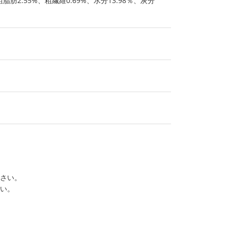
脂肪2.55%、粗繊維0.69%、水分13.98％、灰分
ださい。
さい。