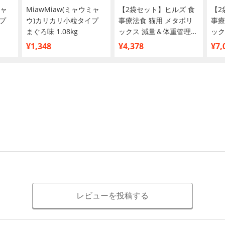
ミャ
MiawMiaw(ミャウミャ
【2袋セット】ヒルズ 食
【2
プ
ウ)カリカリ小粒タイプ
事療法食 猫用 メタボリ
事療
まぐろ味 1.08kg
ックス 減量＆体重管理
ック
ドライ 500g
ドラ
¥1,348
¥4,378
¥7,
レビューを投稿する