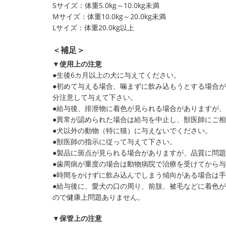
Sサイズ：体重5.0kg～10.0kg未満
Mサイズ：体重10.0kg～20.0kg未満
Lサイズ：体重20.0kg以上
＜補足＞
▼使用上の注意
●生後6カ月以上の犬に与えてください。
●初めて与える場合、噛まずに飲み込もうとする場合
分注意して与えて下さい。
●給与後、排泄物に着色が見られる場合がありますが
●異常が認められた場合は給与を中止し、獣医師にご
●犬以外の動物（特に猫）に与えないでください。
●獣医師の指示に従って与えて下さい。
●製品に斑点が見られる場合がありますが、品質に問
●歯周病が重度の場合は動物病院で治療を受けてから
●時間をかけずに飲み込んでしまう傾向がある場合は
●給与後に、愛犬の口の周り、前肢、被毛などに着色
ので健康上問題ありません。
▼保管上の注意