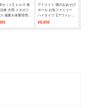
袋セット】ヒルズ 食
アドメイト 猫のおあそび
ヒルズ 食事療法
法食 犬用 メタボリ
ポール お魚ファミリー
腸内バイオーム 
ス 減量＆体重管理
ハイタイプ【アウトレッ
化ケア コンフォ
イ 小粒 1kg
ト】
キン＆野菜入り
005
¥8,850
¥7,656
缶 82g×24