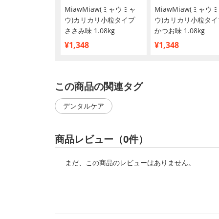
食事療法食 猫用
MiawMiaw(ミャウミャ
MiawMiaw(ミャウ
リックス 減量＆体
ウ)カリカリ小粒タイプ
ウ)カリカリ小粒タイ
ライ 500g
ささみ味 1.08kg
かつお味 1.08kg
¥1,348
¥1,348
この商品の関連タグ
デンタルケア
商品レビュー（0件）
まだ、この商品のレビューはありません。