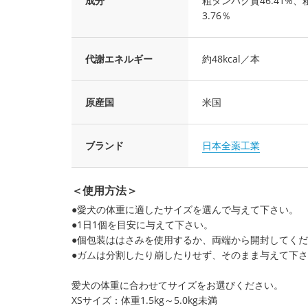
成分
粗タンパク質46.41%、粗
3.76％
代謝エネルギー
約48kcal／本
原産国
米国
ブランド
日本全薬工業
＜使用方法＞
●愛犬の体重に適したサイズを選んで与えて下さい。
●1日1個を目安に与えて下さい。
●個包装ははさみを使用するか、両端から開封してく
●ガムは分割したり崩したりせず、そのまま与えて下
愛犬の体重に合わせてサイズをお選びください。
XSサイズ：体重1.5kg～5.0kg未満