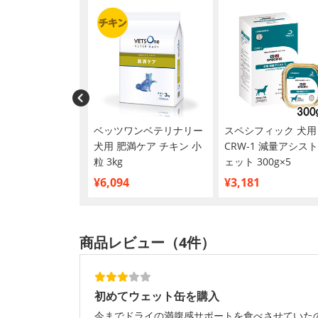
ズ プラス 成犬
ベッツワンベテリナリー
スペシフィック 犬用
用 体重 7-11kg
犬用 肥満ケア チキン 小
CRW‐1 減量アシスト
粒 3kg
ェット 300g×5
¥6,094
¥3,181
商品レビュー（4件）
初めてウェット缶を購入
今までドライの満腹感サポートを食べさせていた