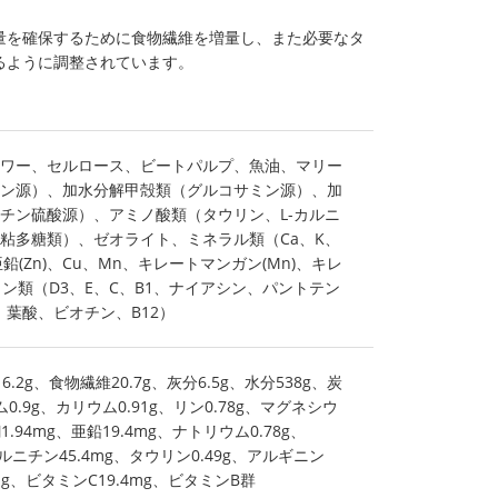
量を確保するために食物繊維を増量し、また必要なタ
るように調整されています。
ワー、セルロース、ビートパルプ、魚油、マリー
ン源）、加水分解甲殻類（グルコサミン源）、加
チン硫酸源）、アミノ酸類（タウリン、L-カルニ
粘多糖類）、ゼオライト、ミネラル類（Ca、K、
亜鉛(Zn)、Cu、Mn、キレートマンガン(Mn)、キレ
タミン類（D3、E、C、B1、ナイアシン、パントテン
、葉酸、ビオチン、B12）
6.2g、食物繊維20.7g、灰分6.5g、水分538g、炭
0.9g、カリウム0.91g、リン0.78g、マグネシウ
銅1.94mg、亜鉛19.4mg、ナトリウム0.78g、
L-カルニチン45.4mg、タウリン0.49g、アルギニン
2mg、ビタミンC19.4mg、ビタミンB群