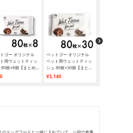
トゴー オリジナル
ペットゴー オリジナル
ベッツワンベテ
ト用ウェットティッ
ペット用ウェットティッ
犬用 高齢ケア（
 80枚×8個【まとめ
シュ 80枚×30個【まとめ
ア） チキン 小粒 
】
買い】
0
¥3,140
¥5,290
イのドッグフードと一緒に入れていて、一回の食事