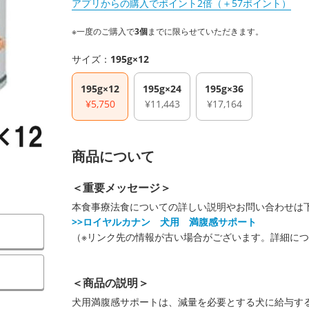
アプリからの購入でポイント2倍（＋57ポイント）
※一度のご購入で
3個
までに限らせていただきます。
サイズ：
195g×12
195g×12
195g×24
195g×36
¥5,750
¥11,443
¥17,164
商品について
＜重要メッセージ＞
本食事療法食についての詳しい説明やお問い合わせは
>>ロイヤルカナン 犬用 満腹感サポート
（※リンク先の情報が古い場合がございます。詳細に
）
＜商品の説明＞
犬用満腹感サポートは、減量を必要とする犬に給与す