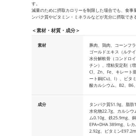
す。
減量のために摂取カロリーを制限した場合でも、食事
ンパク質やビタミン・ミネラルなどが充分に摂取でき
＜素材・材質・成分＞
素材
豚肉、鶏肉、コーンフラ
ゴールドエキス（ルテイ
水分解軟骨（コンドロイ
チン）、増粘安定剤（増
Cl、Zn、Fe、キレート
ート銅(Cu)、I）、ビ
酸カルシウム、B2、B6
成分
タンパク質51.9g、脂肪1
水化物22.7g、カルシウム
ム0.10g、鉄25.9mg、
EPA+DHA 389mg、
2.92g、ビタミンE97.