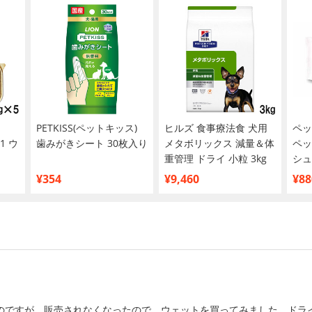
PETKISS(ペットキッス)
ヒルズ 食事療法食 犬用
ペッ
1 ウ
歯みがきシート 30枚入り
メタボリックス 減量＆体
ペッ
重管理 ドライ 小粒 3kg
シュ
買い
¥354
¥9,460
¥88
のですが、販売されなくなったので、ウェットを買ってみました。ドラ