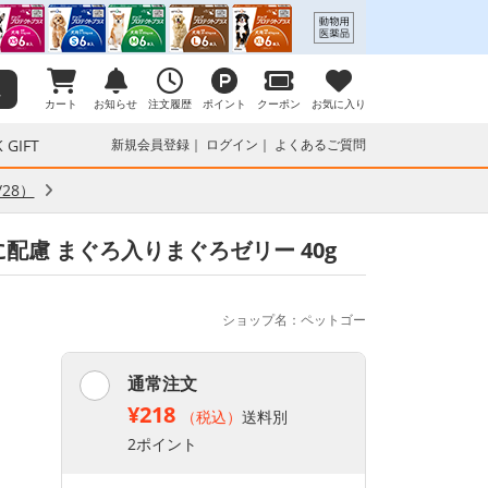
カート
お知らせ
注文履歴
ポイント
クーポン
お気に入り
 GIFT
新規会員登録
ログイン
よくあるご質問
28）
配慮 まぐろ入りまぐろゼリー 40g
ショップ名：ペットゴー
通常注文
¥218
（税込）
送料別
2ポイント