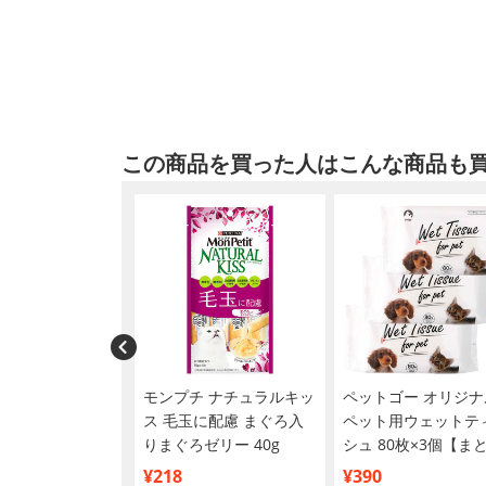
この商品を買った人はこんな商品も
ナワン キャット
モンプチ ナチュラルキッ
ペットゴー オリジナ
やつ 健康免疫サポ
ス 毛玉に配慮 まぐろ入
ペット用ウェットテ
総合栄養食バランス
りまぐろゼリー 40g
シュ 80枚×3個【ま
ースト 56g×4個
買い】
¥218
¥390