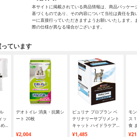
本サイトに掲載されている商品情報は、商品パッケー
基づくものであり、その内容について当社は責任を負
ーに直接行っていただきますようお願いいたします。
際の仕様が異なる場合がございます。
買っています
ル
デオトイレ 消臭・抗菌シ
ピュリナ プロプラン ベ
モン
ィッ
ート 20枚
テリナリーサプリメント
ス 
とめ
キャット ハイドラケア
食 
75g×6袋
ー 4
¥2,004
¥1,485
¥21