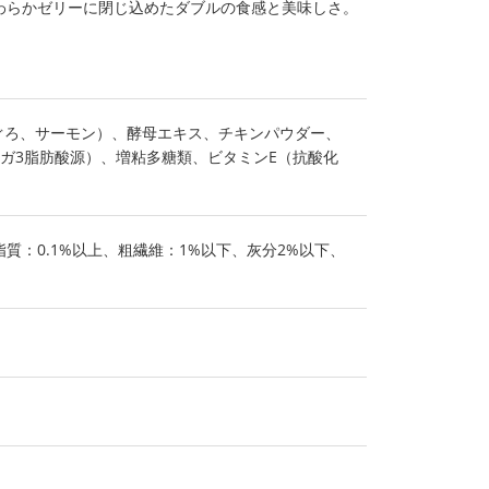
わらかゼリーに閉じ込めたダブルの食感と美味しさ。
ぐろ、サーモン）、酵母エキス、チキンパウダー、
ガ3脂肪酸源）、増粘多糖類、ビタミンE（抗酸化
質：0.1%以上、粗繊維：1%以下、灰分2%以下、