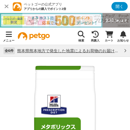
ペットゴーの公式アプリ
開く
アプリからの購入でポイント2倍
メニュー
検索
再購入
カート
お知らせ
熊本県熊本地方で発生した地震によるお荷物のお届け状況について （7/28）
全6件