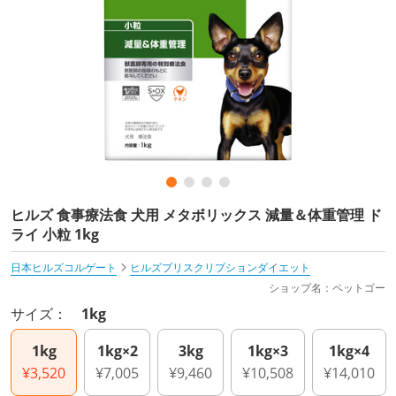
ヒルズ 食事療法食 犬用 メタボリックス 減量＆体重管理 ド
ライ 小粒 1kg
日本ヒルズコルゲート
ヒルズプリスクリプションダイエット
ショップ名：ペットゴー
サイズ：
1kg
1kg
1kg×2
3kg
1kg×3
1kg×4
¥3,520
¥7,005
¥9,460
¥10,508
¥14,010