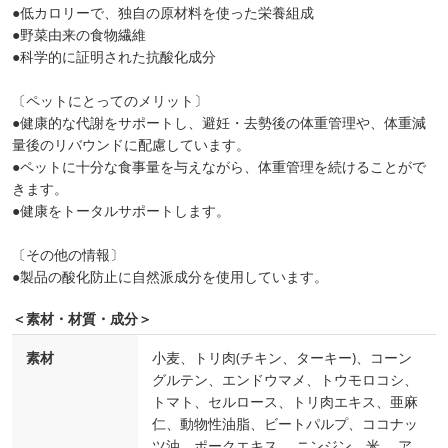
●低カロリーで、独自の原材料を使った栄養組成
●野菜由来の食物繊維
●科学的に証明された抗酸化成分
〔ペットにとってのメリット〕
●健康的な代謝をサポートし、避妊・去勢後の体重管理や、体重減
量後のリバウンドに配慮しています。
●ペットに十分な食事量を与えながら、体重管理を続けることがで
きます。
●健康をトータルサポートします。
〔その他の情報〕
●製品の酸化防止に自然派成分を使用しています。
＜素材・材質・成分＞
素材
小麦、トリ肉(チキン、ターキー)、コーン
グルテン、エンドウマメ、トウモロコシ、
トマト、セルロース、トリ肉エキス、亜麻
仁、動物性油脂、ビートパルプ、ココナッ
ツ油、ポークエキス、 ニンジン、米、 ア