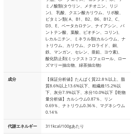
ミノ酸類(タウリン、メチオニン、リジ
ン)、 乳酸、クエン酸カリウム、リポ酸、
ビタミン類( A、B1、B2、B6、B12、C、
D3、E、ベータカロテン、ナイアシン、パ
ントテン酸、葉酸、ビオチン、コリン)、
L-カルニチン、ミネラル類(カルシウム、ナ
トリウム、カリウム、クロライド、銅、
鉄、マンガン、セレン、亜鉛、ヨウ素)、
酸化防止剤(ミックストコフェロール、ロー
ズマリー抽出物、緑茶抽出物)
成分
【保証分析値】たんぱく質22.8％以上、脂
質8.6%以上13.6%以下、粗繊維15.2%以
下、灰分7.9%以下、水分10.0%以下【乾物
量分析値】カルシウム0.87％、リン
0.69％、ナトリウム0.36％、マグネシウム
0.14％
代謝エネルギー
311kcal/100gあたり