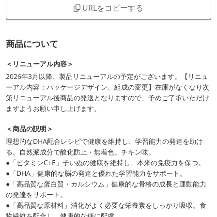
URLをコピーする
商品について
＜リニューアル内容＞
2026年3月以降、製品リニューアルの予定がございます。【リニュ
ーアル内容：パッケージデザイン、組成の変更】在庫がなくなり次
第リニューアル後商品の発送となりますので、予めご了承いただけ
ますようお願い申し上げます。
＜商品の説明＞
理想的なDHA配合レシピで健康を維持し、学習能力の発達を助け
る。自然派成分で酸化防止・無着色。チキン味。
●「ビタミンC+E」子いぬの健康を維持し、本来の免疫力を保つ。
●「DHA」健康的な脳の発達と優れた学習能力をサポート。
●「高品質な蛋白質・カルシウム」健康的な骨格の成長と運動能力
の発達をサポート。
●「高品質な原材料」消化がよく必要な栄養素をしっかり吸収。食
物繊維を配合し、健康的な便に配慮。