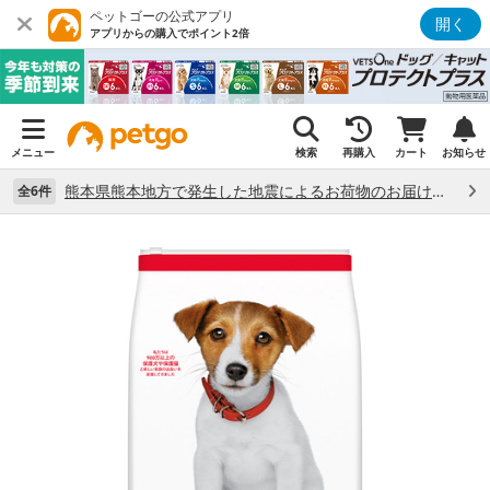
ペットゴーの公式アプリ
開く
アプリからの購入でポイント2倍
メニュー
検索
再購入
カート
お知らせ
熊本県熊本地方で発生した地震によるお荷物のお届け状況について （7/28）
全6件