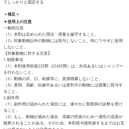
てしっかりと固定する
＜補足＞
▼使用上の注意
一般的注意
（1）本剤は定められた用法・用量を厳守すること。
（2）対象動物以外の動物には投与しないこと。特にウサギに使用
しないこと。
【対象動物に対する注意】
1.制限事項
（1）本剤使用前後2日間（計4日間）は、水浴あるいはシャンプー
を行わないこと。
（2）動物の目、口、粘膜等に、直接噴霧しないこと。
（3）衰弱、高齢、妊娠中あるいは授乳中の動物には慎重に投与す
ること。
2.副作用
（1）副作用が認められた場合には、速やかに獣医師の診察を受け
ること。
（2）もし、動物が舐めた場合、溶媒の性状のため一過性の流涎が
観察されることがある。そのため、本剤投与後乾燥するまではお互