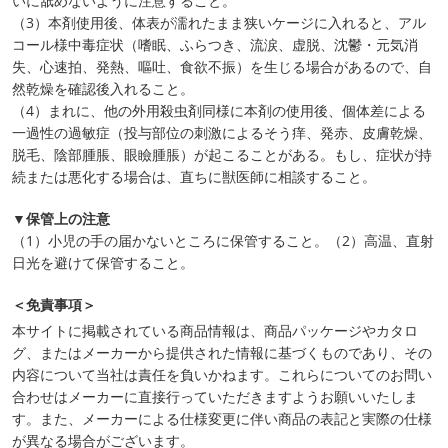
いに舐めないように注意すること。
（3）本剤使用後、体表が濡れたまま狭いケージに入れると、アル
コール様中毒症状（嗜眠、ふらつき、流涙、虚脱、沈鬱・元気消
失、心速拍、発熱、嘔吐、食欲不振）を生じる場合があるので、自
然乾燥を確認後入れること。
（4）まれに、他の外用殺虫剤同様に本剤の使用後、個体差による
一過性の過敏症（投与部位の刺激によるそう痒、発赤、皮膚乾燥、
脱毛、陰部腫脹、眼瞼腫脹）が起こることがある。もし、症状が持
続または悪化する場合は、直ちに獣医師に相談すること。
▼保管上の注意
（1）小児の手の届かないところに保管すること。（2）高温、直射
日光を避けて保管すること。
＜免責事項＞
本サイトに掲載されている商品情報は、商品パッケージやカタロ
グ、またはメーカーから提供された情報に基づくものであり、その
内容について当社は責任を負いかねます。これらについてのお問い
合わせはメーカーに直接行っていただきますようお願いいたしま
す。また、メーカーによる仕様変更に伴い商品の表記と実際の仕様
が異なる場合がございます。