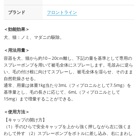
ブランド
フロントライン
＜効能効果＞
犬、猫：ノミ、マダニの駆除。
＜用法用量＞
容器を犬、猫から約10～20cｍ離し、下記の量を基準として専用の
スプレーポンプを用いて被毛全体にスプレーします。毛並みに逆ら
い、毛の付け根に向けてスプレーし、被毛全体を湿らせ、そのまま
自然乾燥させる。
通常、用量は体重1kg当たり3mL（フィプロニルとして7.5mg）を
基準量とし、毛の長さに応じて、6mL（フィプロニルとして
15mg）まで増量することができる。
＜使用方法＞
【キャップの開け方】
（1）手のひらで安全キャップを上から強く押しながら左に強くま
わして外す （2）スプレーポンプをボトルに差し込み、右にまわし