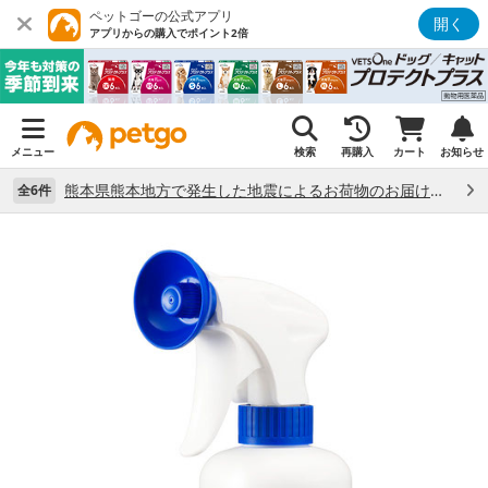
ペットゴーの公式アプリ
開く
アプリからの購入でポイント2倍
メニュー
検索
再購入
カート
お知らせ
熊本県熊本地方で発生した地震によるお荷物のお届け状況について （7/28）
全6件