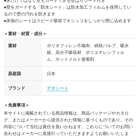
●床だけではなく壁もガードできる壁はりシート付き
●壁をガードする「防水シート」は防水加工フィルムを採用してい
るので壁の汚れを防ぎます
●床側のシートはスピード吸収でオシッコをしっかり閉じ込めます
＜素材・材質・成分＞
素材
ポリオフィレン不織布、綿状パルプ、吸水
紙、高分子吸収材、ポリエチレンフィル
ム、ホットメルト接着剤
原産国
日本
ブランド
デオシート
＜免責事項＞
本サイトに掲載されている商品情報は、商品パッケージやカタロ
グ、またはメーカーから提供された情報に基づくものであり、その
内容について当社は責任を負いかねます。これらについてのお問い
合わせはメーカーに直接行っていただきますようお願いいたしま