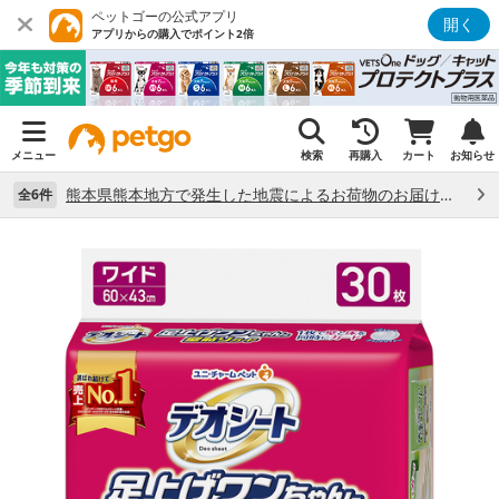
ペットゴーの公式アプリ
開く
アプリからの購入でポイント2倍
メニュー
検索
再購入
カート
お知らせ
熊本県熊本地方で発生した地震によるお荷物のお届け状況について （7/28）
全6件