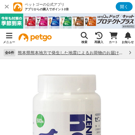
ペットゴーの公式アプリ
開く
アプリからの購入でポイント2倍
メニュー
検索
再購入
カート
お知らせ
熊本県熊本地方で発生した地震によるお荷物のお届け状況について （7/28）
全6件