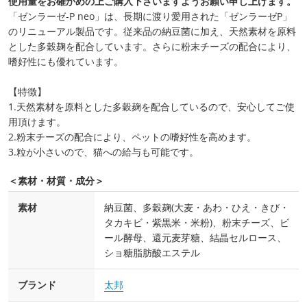
使用量をお確かめの上ご購入下さいますようお願い申し上げます。
「ゼンラーゼ‐P neo」は、長期に渡り愛用された「ゼンラーゼP」
のリニューアル製品です。従来品の納豆菌に加え、天然素材を原料
とした多穀麹を配合しています。さらに粉末チーズの配合により、
嗜好性にも優れています。
【特徴】
1.天然素材を原料とした多穀麹を配合しているので、安心してご使
用頂けます。
2.粉末チーズの配合により、ペットの嗜好性を高めます。
3.粒が小さいので、猫への給与も可能です。
＜素材・材質・成分＞
素材
納豆菌、多穀麹(大麦・あわ・ひえ・きび・
タカキビ・紫黒米・米粉)、粉末チーズ、ビ
ール酵母、還元麦芽糖、結晶セルロース、
ショ糖脂肪酸エステル
ブランド
太邦