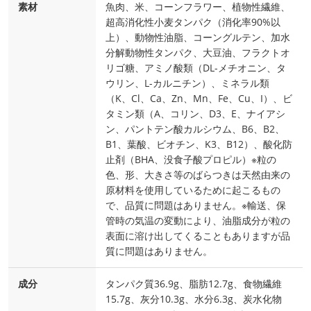
素材
魚肉、米、コーンフラワー、植物性繊維、
超高消化性小麦タンパク（消化率90%以
上）、動物性油脂、コーングルテン、加水
分解動物性タンパク、大豆油、フラクトオ
リゴ糖、アミノ酸類（DL-メチオニン、タ
ウリン、L-カルニチン）、ミネラル類
（K、Cl、Ca、Zn、Mn、Fe、Cu、I）、ビ
タミン類（A、コリン、D3、E、ナイアシ
ン、パントテン酸カルシウム、B6、B2、
B1、葉酸、ビオチン、K3、B12）、酸化防
止剤（BHA、没食子酸プロピル）※粒の
色、形、大きさ等のばらつきは天然由来の
原材料を使用しているために起こるもの
で、品質に問題はありません。※輸送、保
管時の気温の変動により、油脂成分が粒の
表面に溶け出してくることもありますが品
質に問題はありません。
成分
タンパク質36.9g、脂肪12.7g、食物繊維
15.7g、灰分10.3g、水分6.3g、炭水化物