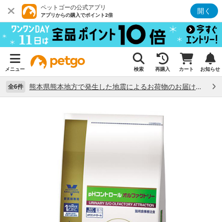
ペットゴーの公式アプリ
開く
アプリからの購入でポイント2倍
メニュー
検索
再購入
カート
お知らせ
熊本県熊本地方で発生した地震によるお荷物のお届け状況について （7/28）
全6件