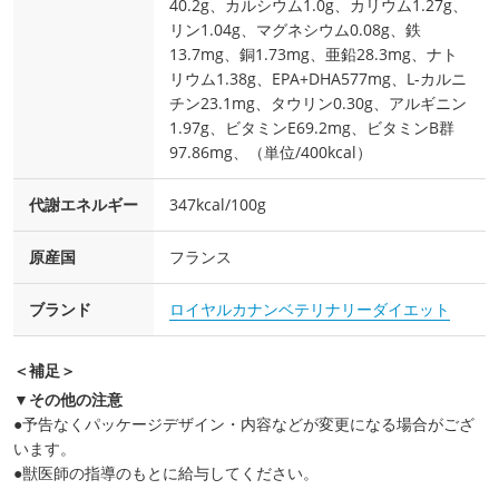
40.2g、カルシウム1.0g、カリウム1.27g、
リン1.04g、マグネシウム0.08g、鉄
13.7mg、銅1.73mg、亜鉛28.3mg、ナト
リウム1.38g、EPA+DHA577mg、L-カルニ
チン23.1mg、タウリン0.30g、アルギニン
1.97g、ビタミンE69.2mg、ビタミンB群
97.86mg、（単位/400kcal）
代謝エネルギー
347kcal/100g
原産国
フランス
ブランド
ロイヤルカナンベテリナリーダイエット
＜補足＞
▼その他の注意
●予告なくパッケージデザイン・内容などが変更になる場合がござ
います。
●獣医師の指導のもとに給与してください。