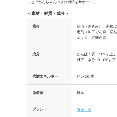
ことでわんちゃんの水分補給をサポート。
＜素材・材質・成分＞
素材
鶏肉（ささみ）、果糖ぶ
定剤（加工でん粉、増粘
エキス、紅麹色素
成分
たんぱく質…7.0%以上、
以下、水分…91.0%以下
代謝エネルギー
約8kcal/本
原産国
日本
ブランド
ちゅーる