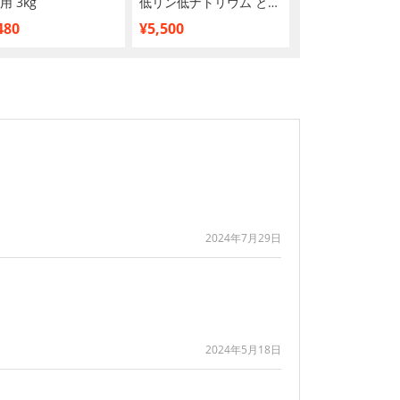
用 3kg
低リン低ナトリウム とり
慮 とりささみ・
ささみ 14g×50本入
ラエティ 14g×2
480
¥5,500
¥928
2024年7月29日
2024年5月18日