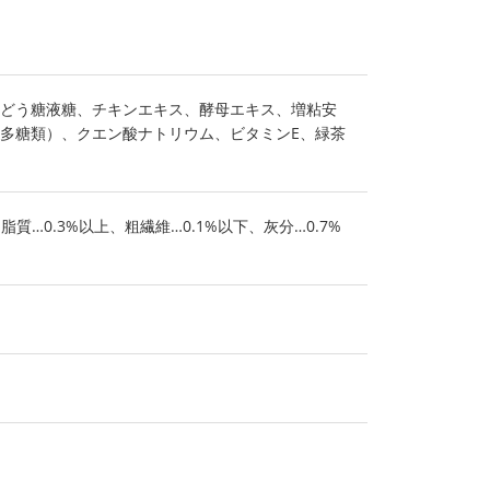
どう糖液糖、チキンエキス、酵母エキス、増粘安
多糖類）、クエン酸ナトリウム、ビタミンE、緑茶
脂質…0.3%以上、粗繊維…0.1%以下、灰分…0.7%