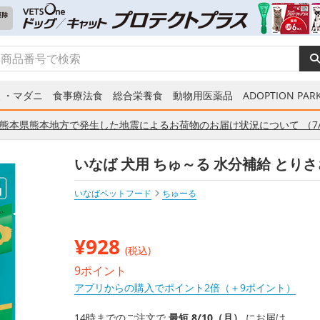
ミ・マダニ
食事療法食
総合栄養食
動物用医薬品
ADOPTION PARK
熊本県熊本地方で発生した地震によるお荷物のお届け状況について （7/
いなば 犬用 ちゅ～る 水分補給 とりさ
いなばペットフード
ちゅーる
¥
928
(税込)
9ポイント
アプリからの購入でポイント2倍（＋9ポイント）
14時までのご注文で
最短 8/10（月）
にお届け