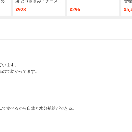
とめ
慮 とりささみ・チーズバ
管理
ラエティ 14g×20本入り
¥928
¥296
¥5,
ています。
るので助かってます。
んで食べるから自然と水分補給ができる。