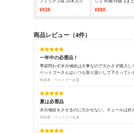
つめかえ用 100枚
フミックス味 20本入り
シュ 80枚×8個【ま
買い】
¥928
¥880
商品レビュー（4件）
一年中の必需品！
季節問わず水分補給は大事なので欠かさず購入し
ペットゴーさんはいつも取り扱いして下さってい
投稿者：ペットゴー会員
夏は必需品
水分補給をさせるのに欠かせない。チュールは好
投稿者：ペットゴー会員