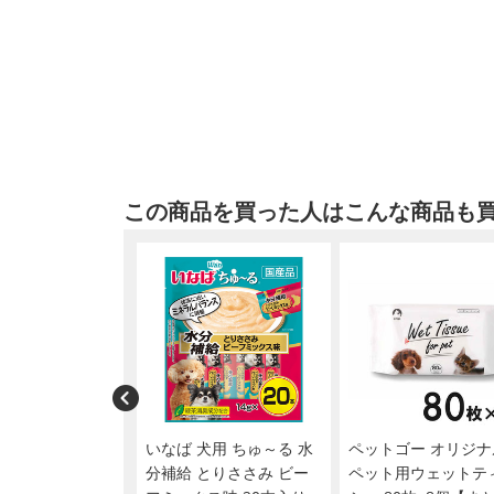
この商品を買った人はこんな商品も
T(ジョイペット) シ
いなば 犬用 ちゅ～る 水
ペットゴー オリジナ
ータオル ペット用
分補給 とりささみ ビー
ペット用ウェットテ