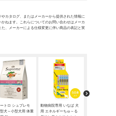
ジやカタログ、またはメーカーから提供された情報に
いかねます。これらについてのお問い合わせはメーカ
また、メーカーによる仕様変更に伴い商品の表記と実
ートロ シュプレモ
動物病院専用 いなば 犬
いなば 犬用 ちゅ
型犬～小型犬用 体重
用 エネルギーちゅ～る
と歯ぐきの健康