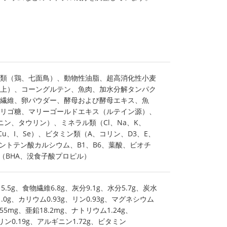
類（鶏、七面鳥）、動物性油脂、超高消化性小麦
以上）、コーングルテン、魚肉、加水分解タンパク
繊維、卵パウダー、酵母および酵母エキス、魚
リゴ糖、マリーゴールドエキス（ルテイン源）、
ニン、タウリン）、ミネラル類（Cl、Na、K、
、Cu、I、Se）、ビタミン類（A、コリン、D3、E、
パントテン酸カルシウム、B1、B6、葉酸、ビオチ
（BHA、没食子酸プロピル）
5.5g、食物繊維6.8g、灰分9.1g、水分5.7g、炭水
.0g、カリウム0.93g、リン0.93g、マグネシウム
1.55mg、亜鉛18.2mg、ナトリウム1.24g、
ウリン0.19g、アルギニン1.72g、ビタミン