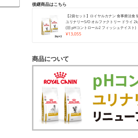
後継商品はこちら
【2袋セット】ロイヤルカナン 食事療法食 
ユリナリーS/O オルファクトリー ドライ 2k
(旧 pHコントロール2 フィッシュテイスト)
¥13,055
商品について