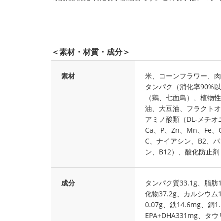
＜素材・材質・成分＞
素材
米、コーンフラワー、肉
タンパク（消化率90%
（鶏、七面鳥）、植物性
油、大豆油、フラクトオ
アミノ酸類（DL-メチオ
Ca、P、Zn、Mn、Fe
C、ナイアシン、B2、
ン、B12）、酸化防止剤
成分
タンパク質33.1g、脂肪1
化物37.2g、カルシウム1
0.07g、鉄14.6mg、銅
EPA+DHA331mg、タ