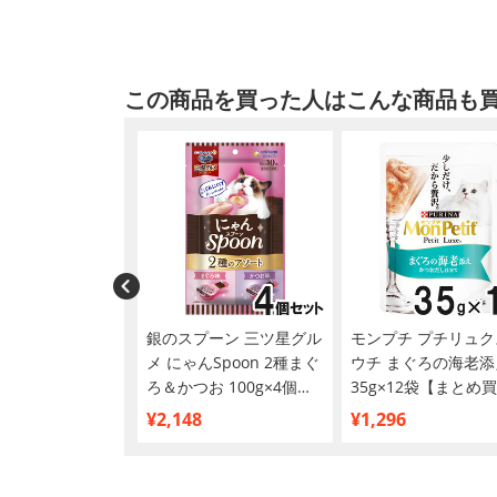
この商品を買った人はこんな商品も
チ かつおスープ
銀のスプーン 三ツ星グル
モンプチ プチリュク
かにかま入り
メ にゃんSpoon 2種まぐ
ウチ まぐろの海老添
12袋【まとめ買い】
ろ＆かつお 100g×4個
35g×12袋【まとめ
【まとめ買い】
¥2,148
¥1,296