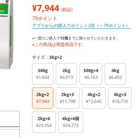
¥
7,944
(税込)
79ポイント
アプリからの購入でポイント2倍（＋79ポイント）
※一度のご購入で
12個
までに限らせていただきます。
※この商品は廃盤商品です。
サイズ：
2kg×2
500g
2kg
500g×4
4kg
¥1,604
¥4,013
¥6,163
¥6,452
2kg×2
2kg×3
4kg×2
4kg×3
¥7,944
¥11,798
¥12,645
¥18,774
2kg×6
4kg×4袋
¥23,354
¥24,773