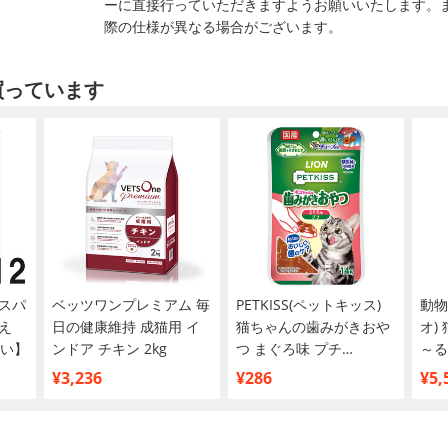
ーに直接行っていただきますようお願いいたします。
際の仕様が異なる場合がございます。
買っています
スパ
ベッツワンプレミアム 毎
PETKISS(ペットキッス)
動物
え
日の健康維持 成猫用 イ
猫ちゃんの歯みがきおや
オ)
買い】
ンドア チキン 2kg
つ まぐろ味 プチ
～る
14g【在庫限り】【賞味
¥3,236
¥286
¥5,
期限2026年10月31日】