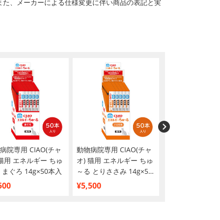
また、メーカーによる仕様変更に伴い商品の表記と実
病院専用 CIAO(チャ
動物病院専用 CIAO(チャ
CIAO(チャオ) 
 猫用 エネルギー ちゅ
オ) 猫用 エネルギー ちゅ
菌クランキー 海
 まぐろ 14g×50本入
～る とりささみ 14g×50
ティ 22g×25袋
本入
500
¥5,500
¥911