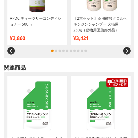
ア
APDC ティーツリーコンディシ
【2本セット】薬用酢酸クロルヘ
ョナー 500ml
キシジンシャンプー 犬猫用
250g（動物用医薬部外品）
¥2,860
¥3,421
関連商品