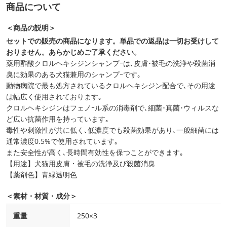
商品について
＜商品の説明＞
セットでの販売の商品になります。単品での返品は一切お受けして
おりません。あらかじめご了承ください。
薬用酢酸クロルヘキシジンシャンプｰは､皮膚･被毛の洗浄や殺菌消
臭に効果のある犬猫兼用のシャンプｰです｡
動物病院で最も処方されているクロルヘキシジン配合で､その用途
は幅広く使用されております｡
クロルヘキシジンはフェノｰル系の消毒剤で､細菌･真菌･ウィルスな
ど広い抗菌作用を持っています｡
毒性や刺激性が共に低く､低濃度でも殺菌効果があり､一般細菌には
通常濃度0.5%で使用されています｡
また安全性が高く､長時間有効性を保つことができます｡
【用途】犬猫用皮膚・被毛の洗浄及び殺菌消臭
【薬剤色】青緑透明色
＜素材・材質・成分＞
重量
250×3