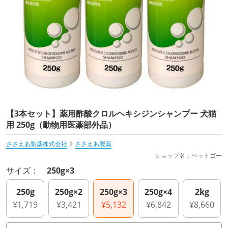
【3本セット】薬用酢酸クロルヘキシジンシャンプー 犬猫
用 250g（動物用医薬部外品）
ささえあ製薬株式会社
ささえあ製薬
ショップ名：ペットゴー
サイズ：
250g×3
250g
250g×2
250g×3
250g×4
2kg
¥1,719
¥3,421
¥5,132
¥6,842
¥8,660