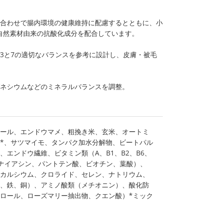
み合わせで腸内環境の健康維持に配慮するとともに、小
自然素材由来の抗酸化成分を配合しています。
3と7の適切なバランスを参考に設計し、皮膚・被毛
グネシウムなどのミネラルバランスを調整。
ール、エンドウマメ、粗挽き米、玄米、オートミ
*、サツマイモ、タンパク加水分解物、ビートパル
、エンドウ繊維、ビタミン類（A、B1、B2、B6、
ン、ナイアシン、パントテン酸、ビオチン、葉酸）、
カルシウム、クロライド、セレン、ナトリウム、
、鉄、銅）、アミノ酸類（メチオニン）、酸化防
ロール、ローズマリー抽出物、クエン酸）*ミック