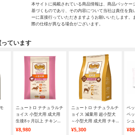
本サイトに掲載されている商品情報は、商品パッケー
基づくものであり、その内容について当社は責任を負
ーに直接行っていただきますようお願いいたします。
際の仕様が異なる場合がございます。
買っています
モ
ニュートロ ナチュラルチ
ニュートロ ナチュラルチ
ペッ
ョイス 小型犬用 成犬用
ョイス 減量用 超小型犬
ペッ
生後8ヶ月以上 チキン＆
～小型犬用 成犬用 チキ
シュ
玄米 6kg
ン&玄米 3kg
買い
¥8,980
¥5,300
¥88