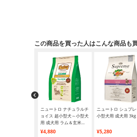
この商品を買った人はこんな商品も
トロ ナチュラルチ
ニュートロ ナチュラルチ
ニュートロ シュプレ
小型犬用 エイジ
ョイス 超小型犬～小型犬
小型犬用 成犬用 3kg
 7歳以上 チキン
用 成犬用 ラム＆玄米
kg
3kg
¥4,880
¥5,280