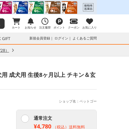
カート
お知らせ
注文履歴
ポイント
クーポン
お気に入り
 GIFT
新規会員登録
ログイン
よくあるご質問
28）
用 成犬用 生後8ヶ月以上 チキン＆玄
ショップ名：ペットゴー
通常注文
¥4,780
（税込）送料無料