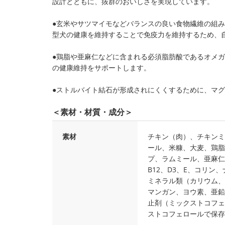
設計とともに、抜群のおいしさを実現しています。
●玄米やサツマイモなどバランスの良い食物繊維の組
型犬の健康を維持することで免疫力を維持するため、
●鶏脂や亜麻仁などに含まれる必須脂肪酸であるオメガ
の健康維持をサポートします。
●ストルバイト結石が形成されにくくするために、マ
＜素材・材質・成分＞
素材
チキン（肉）、チキンミ
ール、米糠、大麦、鶏脂
プ、ラムミール、亜麻仁
B12、D3、E、コリ
ミネラル類（カリウム、
マンガン、ヨウ素、亜鉛
止剤（ミックストコフェ
ストコフェロールで保存