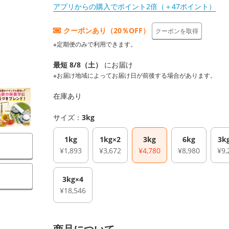
アプリからの購入でポイント2倍（＋47ポイント）
クーポンあり（20％OFF）
クーポンを取得
※定期便のみで利用できます。
最短 8/8（土）
にお届け
※お届け地域によってお届け日が前後する場合があります。
在庫あり
サイズ：
3kg
1kg
1kg×2
3kg
6kg
3k
¥1,893
¥3,672
¥4,780
¥8,980
¥9,
）
3kg×4
¥18,546