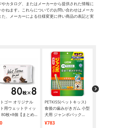
ジやカタログ、またはメーカーから提供された情報に
いかねます。これらについてのお問い合わせはメーカ
また、メーカーによる仕様変更に伴い商品の表記と実
トゴー オリジナル
PETKISS(ペットキッス)
ニュートロ ナチ
ト用ウェットティッ
食後の歯みがきガム 小型
ョイス 小型犬用
 80枚×8個【まとめ
犬用 ジャンボパック
ングケア 7歳以上
】
200g【限定品】
＆玄米 3kg
0
¥783
¥5,100