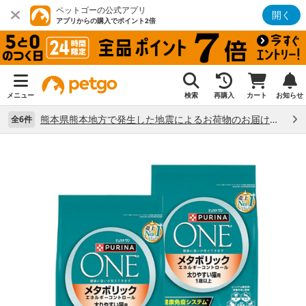
ペットゴーの公式アプリ
開く
アプリからの購入でポイント2倍
メニュー
検索
再購入
カート
お知らせ
熊本県熊本地方で発生した地震によるお荷物のお届け状況について （7/28）
全6件