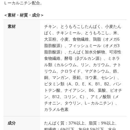
Ｌーカルニチン配合。
＜素材・材質・成分＞
素材
チキン、とうもろこしたんぱく、小麦たん
ぱく、チキンミール、とうもろこし、米、
大豆粉、小麦、食物繊維、鶏脂（オメガ6
脂肪酸源）、フィッシュミール（オメガ3
脂肪酸源）、たんぱく加水分解物、可溶性
食物繊維、酵母（βグルカン源）、ミネラ
ル類（カルシウム、リン、カリウム、ナト
リウム、クロライド、マグネシウム、鉄、
銅、マンガン、亜鉛、ヨウ素、セレン）、
ビタミン類（A、D、E、K、B1、B2、パン
トテン酸、ナイアシン、B6、葉酸、ビオチ
ン、B12、コリン、C）、アミノ酸類（メ
チオニン、タウリン、L－カルニチン）、
カラメル色素
成分
たんぱく質：37%以上、脂質：9%以上、
粗繊維：6%以下、灰分8.5%以下、水分