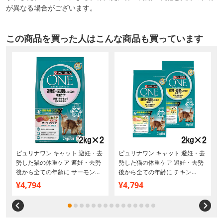
が異なる場合がございます。
この商品を買った人はこんな商品も買っています
ピュリナワン キャット 避妊・去
ピュリナワン キャット 避妊・去
キ
勢した猫の体重ケア 避妊・去勢
勢した猫の体重ケア 避妊・去勢
後から全ての年齢に サーモン＆
後から全ての年齢に チキン
ツナ 2kg×2個【まとめ買い】
2kg×2個【まとめ買い】
¥4,794
¥4,794