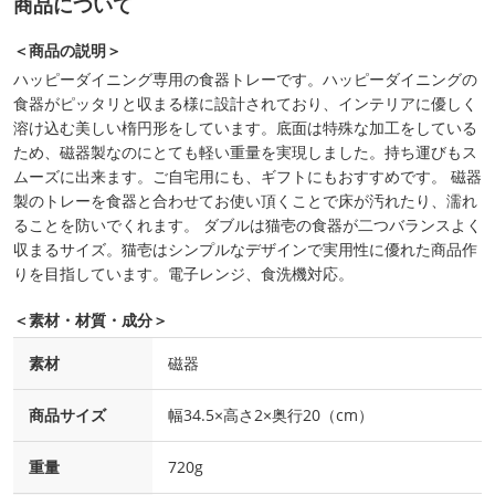
商品について
＜商品の説明＞
ハッピーダイニング専用の食器トレーです。ハッピーダイニングの
食器がピッタリと収まる様に設計されており、インテリアに優しく
溶け込む美しい楕円形をしています。底面は特殊な加工をしている
ため、磁器製なのにとても軽い重量を実現しました。持ち運びもス
ムーズに出来ます。ご自宅用にも、ギフトにもおすすめです。 磁器
製のトレーを食器と合わせてお使い頂くことで床が汚れたり、濡れ
ることを防いでくれます。 ダブルは猫壱の食器が二つバランスよく
収まるサイズ。猫壱はシンプルなデザインで実用性に優れた商品作
りを目指しています。電子レンジ、食洗機対応。
＜素材・材質・成分＞
素材
磁器
商品サイズ
幅34.5×高さ2×奥行20（cm）
重量
720g