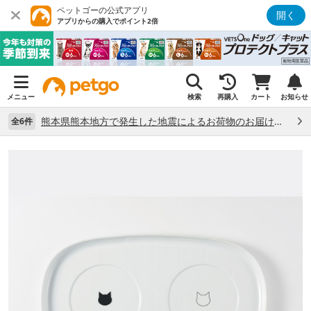
ペットゴーの公式アプリ
開く
アプリからの購入でポイント2倍
メニュー
検索
再購入
カート
お知らせ
熊本県熊本地方で発生した地震によるお荷物のお届け状況について （7/28）
全6件