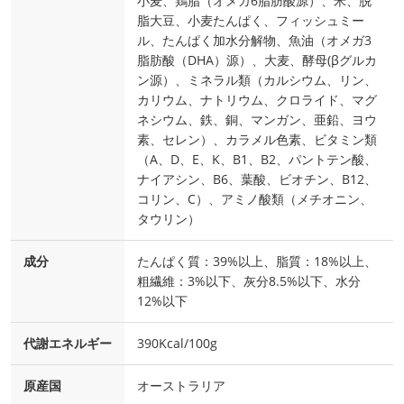
小麦、鶏脂（オメガ6脂肪酸源）、米、脱
脂大豆、小麦たんぱく、フィッシュミー
ル、たんぱく加水分解物、魚油（オメガ3
脂肪酸（DHA）源）、大麦、酵母(βグルカ
ン源）、ミネラル類（カルシウム、リン、
カリウム、ナトリウム、クロライド、マグ
ネシウム、鉄、銅、マンガン、亜鉛、ヨウ
素、セレン）、カラメル色素、ビタミン類
（A、D、E、K、B1、B2、パントテン酸、
ナイアシン、B6、葉酸、ビオチン、B12、
コリン、C）、アミノ酸類（メチオニン、
タウリン）
成分
たんぱく質：39%以上、脂質：18%以上、
粗繊維：3%以下、灰分8.5%以下、水分
12%以下
代謝エネルギー
390Kcal/100g
原産国
オーストラリア