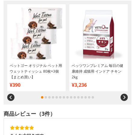
避
ペットゴー オリジナル ペット用
ベッツワンプレミアム 毎日の健
ウェットティッシュ 80枚×3個
康維持 成猫用 インドア チキン
【まとめ買い】
2kg
¥390
¥3,236
商品レビュー（3件）