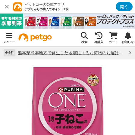
ペットゴーの公式アプリ
開く
アプリからの購入でポイント2倍
メニュー
検索
再購入
カート
お知らせ
熊本県熊本地方で発生した地震によるお荷物のお届け状況について （7/28）
全6件