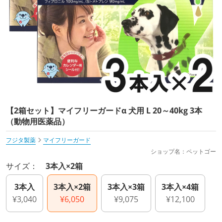
【2箱セット】マイフリーガードα 犬用 L 20～40kg 3本
（動物用医薬品）
フジタ製薬
マイフリーガード
ショップ名：ペットゴー
サイズ：
3本入×2箱
3本入
3本入×2箱
3本入×3箱
3本入×4箱
¥3,040
¥6,050
¥9,075
¥12,100