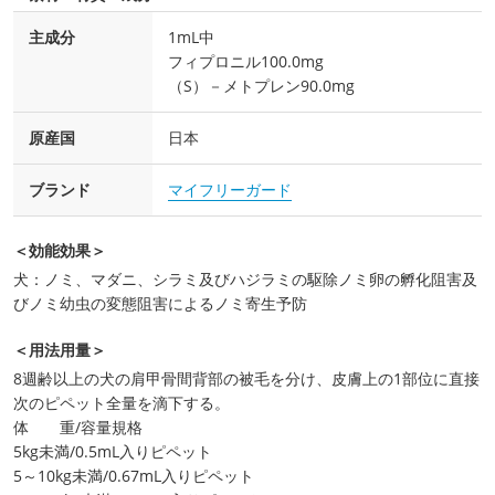
主成分
1mL中
フィプロニル100.0mg
（S）－メトプレン90.0mg
原産国
日本
ブランド
マイフリーガード
＜効能効果＞
犬：ノミ、マダニ、シラミ及びハジラミの駆除ノミ卵の孵化阻害及
びノミ幼虫の変態阻害によるノミ寄生予防
＜用法用量＞
8週齢以上の犬の肩甲骨間背部の被毛を分け、皮膚上の1部位に直接
次のピペット全量を滴下する。
体 重/容量規格
5kg未満/0.5mL入りピペット
5～10kg未満/0.67mL入りピペット