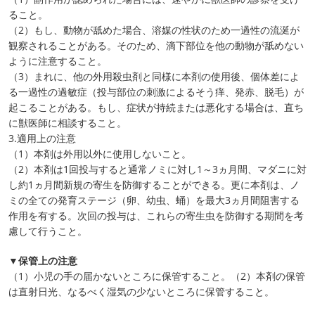
ること。
（2）もし、動物が舐めた場合、溶媒の性状のため一過性の流涎が
観察されることがある。そのため、滴下部位を他の動物が舐めない
ように注意すること。
（3）まれに、他の外用殺虫剤と同様に本剤の使用後、個体差によ
る一過性の過敏症（投与部位の刺激によるそう痒、発赤、脱毛）が
起こることがある。もし、症状が持続または悪化する場合は、直ち
に獣医師に相談すること。
3.適用上の注意
（1）本剤は外用以外に使用しないこと。
（2）本剤は1回投与すると通常ノミに対し1～3ヵ月間、マダニに対
し約1ヵ月間新規の寄生を防御することができる。更に本剤は、ノ
ミの全ての発育ステージ（卵、幼虫、蛹）を最大3ヵ月間阻害する
作用を有する。次回の投与は、これらの寄生虫を防御する期間を考
慮して行うこと。
▼保管上の注意
（1）小児の手の届かないところに保管すること。（2）本剤の保管
は直射日光、なるべく湿気の少ないところに保管すること。