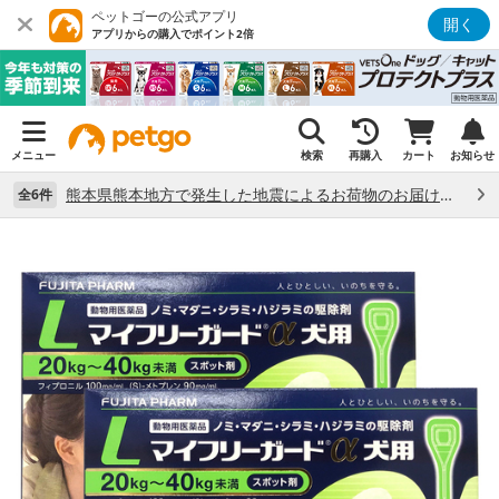
ペットゴーの公式アプリ
開く
アプリからの購入でポイント2倍
メニュー
検索
再購入
カート
お知らせ
熊本県熊本地方で発生した地震によるお荷物のお届け状況について （7/28）
全6件