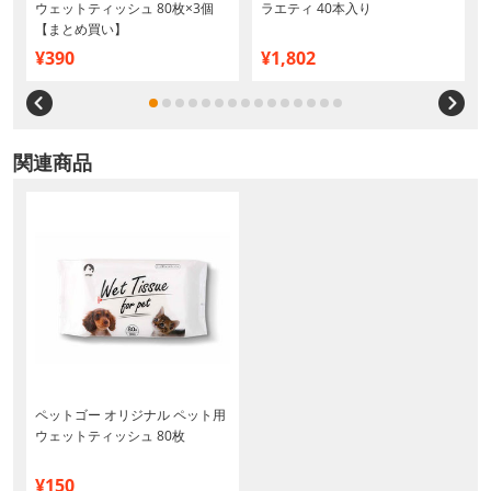
イ
ウェットティッシュ 80枚×3個
ラエティ 40本入り
【まとめ買い】
¥390
¥1,802
関連商品
ペットゴー オリジナル ペット用
ウェットティッシュ 80枚
¥150