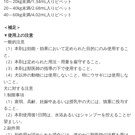
10～20kg未満/1.34mL入りピペット
20～40kg未満/2.68mL入りピペット
40～60kg未満/4.02mL入りピペット
＜補足＞
▼使用上の注意
一般的注意
（1）本剤は効能・効果において定められた目的にのみ使用するこ
と。
（2）本剤は定められた用法・用量を厳守すること。
（3）本剤は獣医師の指導の下で使用すること。
（4）犬以外の動物には使用しないこと。特にウサギには使用しな
いこと。
犬に対する注意
1.制限事項
（1）衰弱、高齢、妊娠中あるいは授乳中の犬には、慎重に投与す
ること。
（2）本剤使用後1日間は、水浴あるいはシャンプーを控えることが
望ましい。
2.副作用
（1）副作用が認められた場合には、速やかに獣医師の診察を受け