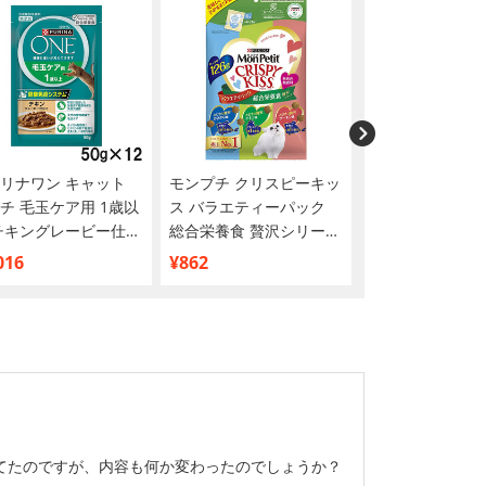
リナワン キャット
モンプチ クリスピーキッ
CIAO(チャオ) 
チ 毛玉ケア用 1歳以
ス バラエティーパック
高齢猫用 10本入
チキングレービー仕立
総合栄養食 贅沢シリーズ
50g×12袋【まとめ買
126g
016
¥862
¥781
てたのですが、内容も何か変わったのでしょうか？