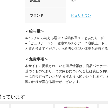
原産国
タイ
ブランド
ピュリナワン
＜給与量＞
●パウチのみ与える場合：成猫体重１ｋｇあたり 約
●「ピュリナ ワン 健康マルチケア ７歳以上」ド
と置き換えてください。※適切な体型と体重を維持す
＜免責事項＞
本サイトに掲載されている商品情報は、商品パッケー
基づくものであり、その内容について当社は責任を負
ーに直接行っていただきますようお願いいたします。
際の仕様が異なる場合がございます。
買っています