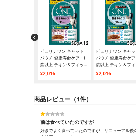
ナワン キャット
ピュリナワン キャット
ピュリナワン キャッ
腎臓の健康サポー
パウチ 健康寿命ケア 11
パウチ 健康寿命ケア 
歳以上 チキン
歳以上 チキン＆フィッシ
歳以上 チキン＆フィ
ュ グレービー仕立て
ュ ゼリー仕立て 50g
¥2,016
¥2,016
50g×12袋【まとめ買い】
袋【まとめ買い】
商品レビュー（1件）
前は食べていたのですが
好きでよく食べていたのですが、リニューアル後