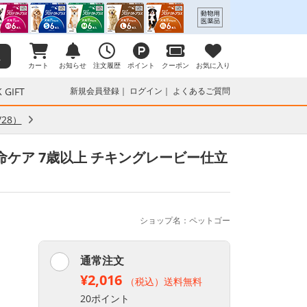
カート
お知らせ
注文履歴
ポイント
クーポン
お気に入り
 GIFT
新規会員登録
ログイン
よくあるご質問
28）
命ケア 7歳以上 チキングレービー仕立
ショップ名：ペットゴー
通常注文
¥2,016
（税込）送料無料
20ポイント