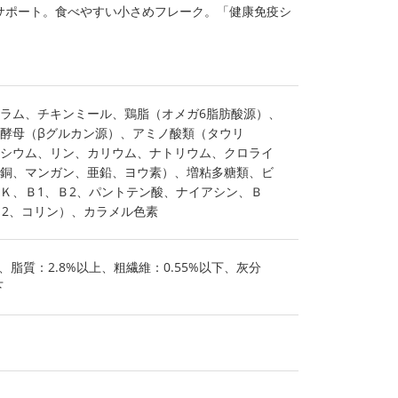
サポート。食べやすい小さめフレーク。「健康免疫シ
ラム、チキンミール、鶏脂（オメガ6脂肪酸源）、
酵母（βグルカン源）、アミノ酸類（タウリ
シウム、リン、カリウム、ナトリウム、クロライ
銅、マンガン、亜鉛、ヨウ素）、増粘多糖類、ビ
Ｋ、Ｂ1、Ｂ2、パントテン酸、ナイアシン、Ｂ
12、コリン）、カラメル色素
、脂質：2.8%以上、粗繊維：0.55%以下、灰分
下