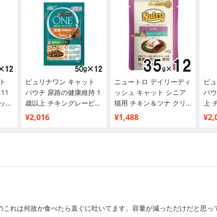
ト
ピュリナワン キャット
ニュートロ デイリーディ
ピュ
11
パウチ 尿路の健康維持 1
ッシュ キャット シニア
パウ
ッシ
歳以上 チキングレービー
猫用 チキン＆ツナ クリ
上 
×12
仕立て 50g×12袋【まと
ーミーなペーストタイプ
て 
¥2,016
¥1,488
¥2,
め買い】
パウチ 35g×12個【まと
い】
め買い】
のこれは何故か食べたら直ぐに吐いてます。容量が減っただけだと思っ