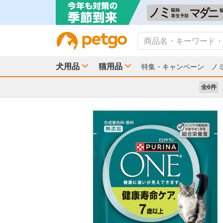
犬用品
猫用品
特集・キャンペーン
ノ
全6件