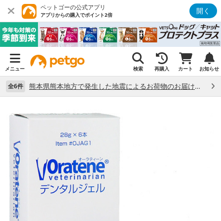
ペットゴーの公式アプリ
開く
アプリからの購入でポイント2倍
メニュー
検索
再購入
カート
お知らせ
熊本県熊本地方で発生した地震によるお荷物のお届け状況について （7/28）
全6件