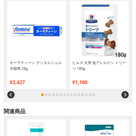
ロ
オーラティーン デンタルジェル
ヒルズ 犬用 低アレルゲン トリー
買
犬猫用 28g
ツ 180g
¥2,427
¥1,100
関連商品