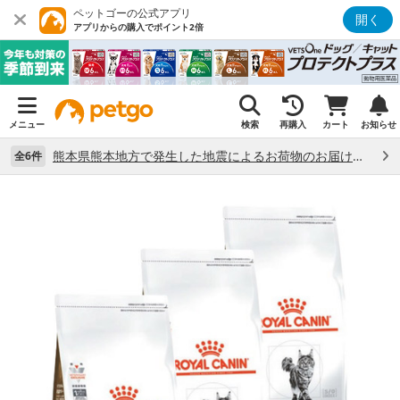
ペットゴーの公式アプリ
開く
アプリからの購入でポイント2倍
メニュー
検索
再購入
カート
お知らせ
熊本県熊本地方で発生した地震によるお荷物のお届け状況について （7/28）
全6件