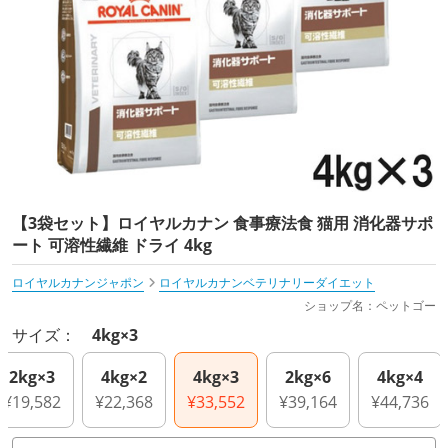
【3袋セット】ロイヤルカナン 食事療法食 猫用 消化器サポ
ート 可溶性繊維 ドライ 4kg
ロイヤルカナンジャポン
ロイヤルカナンベテリナリーダイエット
ショップ名：ペットゴー
サイズ：
4kg×3
2kg×3
4kg×2
4kg×3
2kg×6
4kg×4
¥19,582
¥22,368
¥33,552
¥39,164
¥44,736