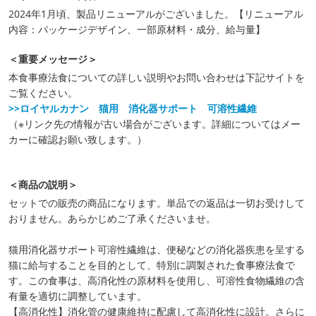
2024年1月頃、製品リニューアルがございました。【リニューアル
内容：パッケージデザイン、一部原材料・成分、給与量】
＜重要メッセージ＞
本食事療法食についての詳しい説明やお問い合わせは下記サイトを
ご覧ください。
>>ロイヤルカナン 猫用 消化器サポート 可溶性繊維
（※リンク先の情報が古い場合がございます。詳細についてはメー
カーに確認お願い致します。）
＜商品の説明＞
セットでの販売の商品になります。単品での返品は一切お受けして
おりません。あらかじめご了承くださいませ。
猫用消化器サポート可溶性繊維は、便秘などの消化器疾患を呈する
猫に給与することを目的として、特別に調製された食事療法食で
す。この食事は、高消化性の原材料を使用し、可溶性食物繊維の含
有量を適切に調整しています。
【高消化性】消化管の健康維持に配慮して高消化性に設計。さらに