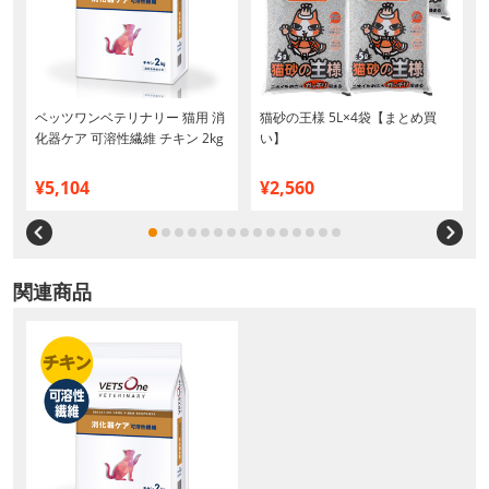
ベッツワンベテリナリー 猫用 消
猫砂の王様 5L×4袋【まとめ買
化器ケア 可溶性繊維 チキン 2kg
い】
¥5,104
¥2,560
関連商品