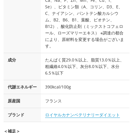
Ca、Na、P、Zn、Mn、Fe、Cu、I、
Se）、ビタミン類（A、コリン、D3、E、
C、ナイアシン、パントテン酸カルシウ
ム、B2、B6、B1、葉酸、ビオチン、
B12）、酸化防止剤（ミックストコフェロ
ール、ローズマリーエキス） ※調達の都合
により、原材料を変更する場合がございま
す。
成分
たんぱく質29.0％以上、脂質13.0％以上、
粗繊維4.0％以下、灰分8.0％以下、水分
6.5％以下
代謝エネルギー
390kcal/100g
原産国
フランス
ブランド
ロイヤルカナンベテリナリーダイエット
＜補足＞