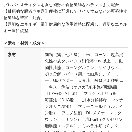
プレバイオティクスを含む複数の食物繊維をバランスよく配合。
【健康的な腸管内輸送】便秘に配慮してサイリウムなどの可溶性食
物繊維を豊富に配合。
【適切なエネルギー量】健康的な体重維持に配慮し、適切なエネル
ギー量に調整。
＜素材・材質・成分＞
素材
肉類（鶏、七面鳥）、米、コーン、超高消
化性小麦タンパク（消化率90%以上）、動
物性油脂、コーングルテン、サイリウム、
加水分解レバー（鶏、七面鳥）、チコリ
ー、卵パウダー、大豆油、酵母および酵母
エキス、魚油（オメガ3系不飽和脂肪酸
〔EPA+DHA〕源）、フラクトオリゴ糖、
海藻油（DHA源）、加水分解酵母（マンナ
ンオリゴ糖源）、マリーゴールド（ルテイ
ン源）、アミノ酸類（DL-メチオニン、タ
ウリン、L-リジン）、乳化剤（グリセリン
脂肪酸エステル）、ミネラル類（Cl、K、