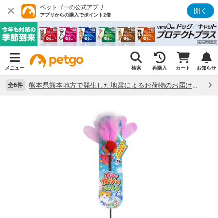
ペットゴーの公式アプリ
開く
アプリからの購入でポイント2倍
メニュー
検索
再購入
カート
お知らせ
熊本県熊本地方で発生した地震によるお荷物のお届け状況について （7/28）
全6件