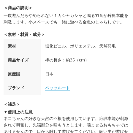
＜商品の説明＞
一度遊んだらやめられない！カシャカシャと鳴る羽音が狩猟本能を
刺激します。小スペースでも一緒に遊べる金魚のじゃらしです。
＜素材・材質・成分＞
素材
塩化ビニル、ポリエステル、天然羽毛
商品サイズ
棒の長さ：約35（cm）
原産国
日本
ブランド
ペッツルート
＜補足＞
▼使用上の注意
ネコちゃんの好きな天然の羽根を使用しています。狩猟本能が刺激
されて興奮し、先端部分を噛もうとします。噛ませるおもちゃでは
ありませんので、口から離して遊ばせてください。飼い主が遊ばせ