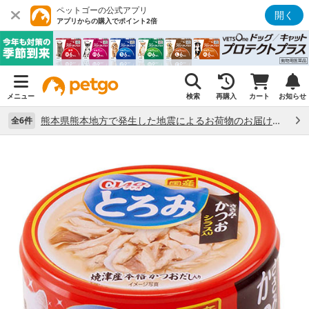
ペットゴーの公式アプリ
開く
アプリからの購入でポイント2倍
メニュー
検索
再購入
カート
お知らせ
熊本県熊本地方で発生した地震によるお荷物のお届け状況について （7/28）
全6件