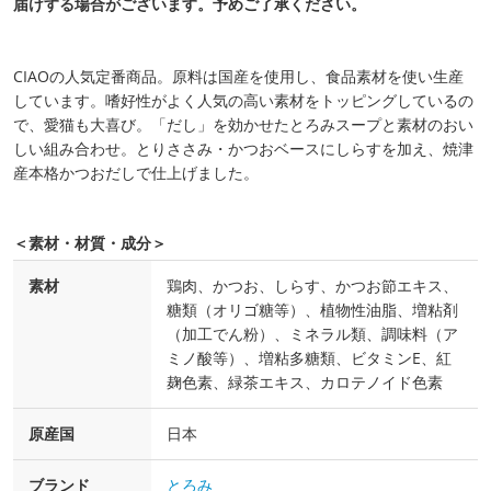
届けする場合がございます。予めご了承ください。
CIAOの人気定番商品。原料は国産を使用し、食品素材を使い生産
しています。嗜好性がよく人気の高い素材をトッピングしているの
で、愛猫も大喜び。「だし」を効かせたとろみスープと素材のおい
しい組み合わせ。とりささみ・かつおベースにしらすを加え、焼津
産本格かつおだしで仕上げました。
＜素材・材質・成分＞
素材
鶏肉、かつお、しらす、かつお節エキス、
糖類（オリゴ糖等）、植物性油脂、増粘剤
（加工でん粉）、ミネラル類、調味料（ア
ミノ酸等）、増粘多糖類、ビタミンE、紅
麹色素、緑茶エキス、カロテノイド色素
原産国
日本
ブランド
とろみ