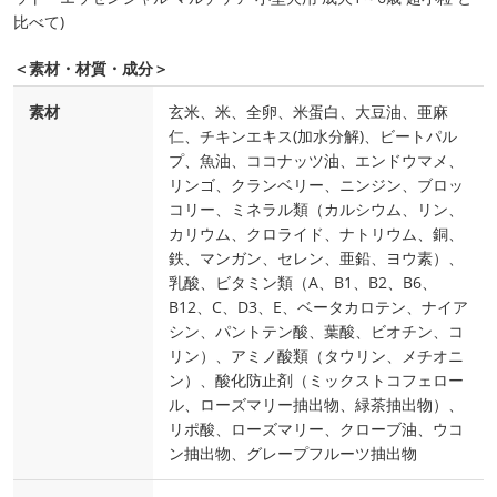
比べて)
＜素材・材質・成分＞
素材
玄米、米、全卵、米蛋白、大豆油、亜麻
仁、チキンエキス(加水分解)、ビートパル
プ、魚油、ココナッツ油、エンドウマメ、
リンゴ、クランベリー、ニンジン、ブロッ
コリー、ミネラル類（カルシウム、リン、
カリウム、クロライド、ナトリウム、銅、
鉄、マンガン、セレン、亜鉛、ヨウ素）、
乳酸、ビタミン類（A、B1、B2、B6、
B12、C、D3、E、ベータカロテン、ナイア
シン、パントテン酸、葉酸、ビオチン、コ
リン）、アミノ酸類（タウリン、メチオニ
ン）、酸化防止剤（ミックストコフェロー
ル、ローズマリー抽出物、緑茶抽出物）、
リポ酸、ローズマリー、クローブ油、ウコ
ン抽出物、グレープフルーツ抽出物