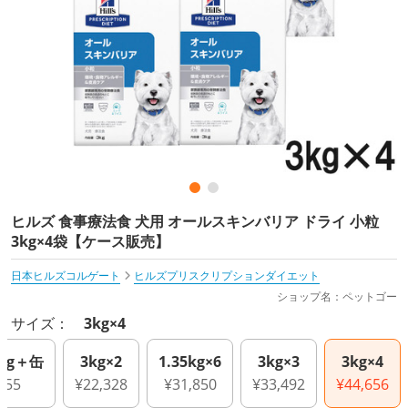
ヒルズ 食事療法食 犬用 オールスキンバリア ドライ 小粒
3kg×4袋【ケース販売】
日本ヒルズコルゲート
ヒルズプリスクリプションダイエット
ショップ名：ペットゴー
サイズ：
3kg×4
kg＋缶
3kg×2
1.35kg×6
3kg×3
3kg×4
655
¥22,328
¥31,850
¥33,492
¥44,656