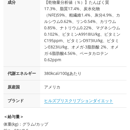
成分
【乾物量分析値（％）】たんぱく質
17.3%、脂質17.4%、炭水化物
（NFE)59%、粗繊維1.4%、灰分4.9%、カ
ルシウム0.62%、リン0.54%、カリウム
0.85%、ナトリウム0.22%、マグネシウム
0.102%、ビタミンA9918IU/kg、ビタミン
C195ppm、ビタミンD973IU/kg、ビタミ
ンE823IU/kg、オメガ‐3脂肪酸 2%、オメ
ガ‐6脂肪酸4.56%、ベータカロテン
0.62ppm
代謝エネルギー
380kcal/100gあたり
原産国
アメリカ
ブランド
ヒルズプリスクリプションダイエット
＜給与量＞
体重(kg)：グラム/カップ