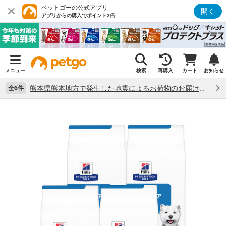
ペットゴーの公式アプリ
開く
アプリからの購入でポイント2倍
メニュー
検索
再購入
カート
お知らせ
熊本県熊本地方で発生した地震によるお荷物のお届け状況について （7/28）
全6件