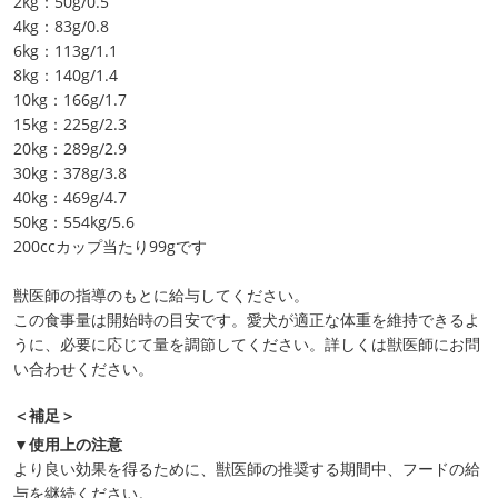
2kg：50g/0.5
4kg：83g/0.8
6kg：113g/1.1
8kg：140g/1.4
10kg：166g/1.7
15kg：225g/2.3
20kg：289g/2.9
30kg：378g/3.8
40kg：469g/4.7
50kg：554kg/5.6
200ccカップ当たり99gです
獣医師の指導のもとに給与してください。
この食事量は開始時の目安です。愛犬が適正な体重を維持できるよ
うに、必要に応じて量を調節してください。詳しくは獣医師にお問
い合わせください。
＜補足＞
▼使用上の注意
より良い効果を得るために、獣医師の推奨する期間中、フードの給
与を継続ください。