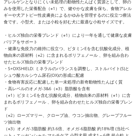
アレルゲンとなりにくい未処理の動物性たんぱく質源として、卵の
みを使用した栄養配合（※1）で、健やかな皮膚を保ち、食物アレル
ギーや犬アトピー性皮膚炎によるかゆみを管理するのに役立つ療法
食です。小型犬、または小粒を好む犬に最適な小粒サイズです。
・ヒルズ独自の栄養ブレンド（※1）により一年を通して健康な皮膚
バリアをサポート
・健康な免疫力の維持に役立つ、ビタミンEを含む抗酸化成分、植
物由来の原材料（※2）に含まれるポリフェノール 、卵を組み合わ
せたヒルズ独自の栄養ブレンド
・S+OXSHIELD: ミネラルのバランスを調整し、ストルバイト(S)と
シュウ酸カルシウム尿石(OX)の形成に配慮
・食物有害反応に配慮した単一未処理の新奇動物性たんぱく質
・高レベルのオメガ-3&6（※3）脂肪酸を含有
（※1）ビタミンEを含む抗酸化成分、植物由来の原材料（※1）に含
まれるポリフェノール 、卵を組み合わせたヒルズ独自の栄養ブレン
ド
（※2）ローズマリー、クローブ油、ウコン抽出物、グレープフルー
ツ抽出物
（※3）オメガ-3脂肪酸 約3.6倍、オメガ-6脂肪酸 約18%増 (当社ベ
ット・エッセンシャル マルチケア 小型犬用 成犬1～6歳 超小粒 と