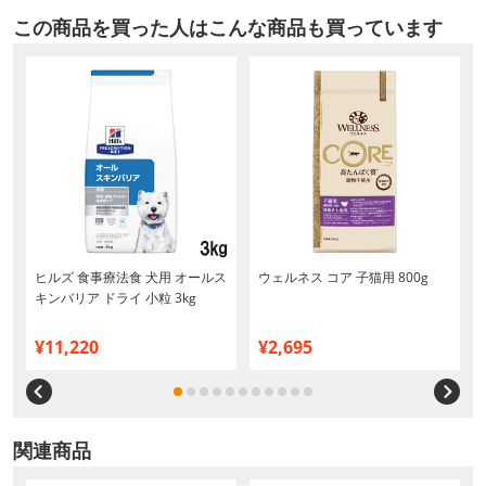
この商品を買った人はこんな商品も買っています
ー
ヒルズ 食事療法食 犬用 オールス
ウェルネス コア 子猫用 800g
キンバリア ドライ 小粒 3kg
¥11,220
¥2,695
関連商品