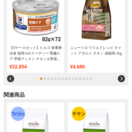
【3ケースセット】ヒルズ 食事療
ニュートロ ワイルドレシピ キャ
法食 猫用 k/d ケーディー 腎臓ケ
ット アダルト チキン 成猫用 2kg
ア 早期アシスト チキン＆野菜入
りシチュー缶 82g×24
¥22,854
¥4,680
関連商品