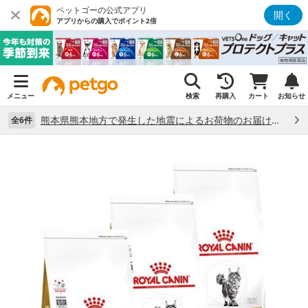
ペットゴーの公式アプリ
開く
アプリからの購入でポイント2倍
メニュー
検索
再購入
カート
お知らせ
熊本県熊本地方で発生した地震によるお荷物のお届け状況について （7/28）
全6件