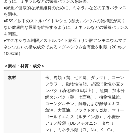
ように、ミネラルなどの栄養バランスを調整。
●尿量／健康的な尿量維持のために、ミネラルなどの栄養バランス
を調整。
●RSS／尿中のストルバイトやシュウ酸カルシウムの飽和度が高く
ない健康的な尿量を維持するように、ミネラルなどの栄養バランス
を調整。
●マグネシウム制限／ストルバイト結石（リン酸アンモニウムマグ
ネシウム）の構成成分であるマグネシウム含有量を制限（20mg／
100kcal）
＜素材・材質・成分＞
素材
米、肉類（鶏、七面鳥、ダック）、コーン
フラワー、動物性油脂、超高消化性小麦タ
ンパク（消化率90％以上）、魚肉、加水分
解タンパク（鶏、七面鳥）、植物性繊維、
コーングルテン、酵母および酵母エキス、
魚油、大豆油、フラクトオリゴ糖、マリー
ゴールドエキス（ルテイン源）、小麦粉、
アミノ酸類（DL‐メチオニン、タウリ
ン）、ミネラル類（Cl、Na、K、Ca、