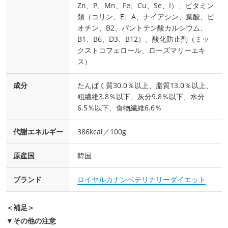
Zn、P、Mn、Fe、Cu、Se、I）、ビタミン
類（コリン、E、A、ナイアシン、葉酸、ビ
オチン、B2、パントテン酸カルシウム、
B1、B6、D3、B12）、酸化防止剤（ミッ
クストコフェロール、ローズマリーエキ
ス）
成分
たんぱく質30.0％以上、脂質13.0％以上、
粗繊維3.8％以下、灰分9.8％以下、水分
6.5％以下、食物繊維6.6％
代謝エネルギー
386kcal／100g
原産国
韓国
ブランド
ロイヤルカナンベテリナリーダイエット
＜補足＞
▼その他の注意