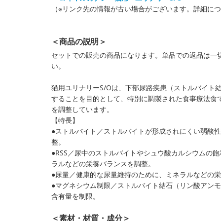
（※リンク先の情報が古い場合がございます。詳細に
＜商品の説明＞
セットでの販売の商品になります。単品での返品は一
い。
猫用ユリナリーS/Oは、下部尿路疾患（ストルバイト
することを目的として、特別に調製された食事療法食
を調整しています。
【特長】
●ストルバイト／ストルバイトが形成されにくい弱酸
整。
●RSS／尿中のストルバイトやシュウ酸カルシウムの
ラルなどの栄養バランスを調整。
●尿量／健康的な尿量維持のために、ミネラルなどの
●マグネシウム制限／ストルバイト結石（リン酸アン
含有量を制限。
＜素材・材質・成分＞