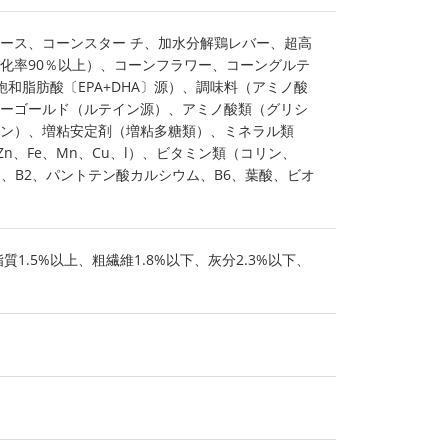
ース、コーンスター チ、加水分解鶏レバー、超高
化率90％以上）、コーンフラワー、コーングルテ
和脂肪酸〔EPA+DHA〕源）、調味料（アミノ酸
ーゴールド（ルテイン源）、アミノ酸類（グリシ
ン）、増粘安定剤（増粘多糖類）、ミネラル類
、Zn、Fe、Mn、Cu、l）、ビタミン類（コリン、
ン、B2、パントテン酸カルシウム、B6、葉酸、ビオ
質1.5%以上、粗繊維1.8%以下、灰分2.3%以下、