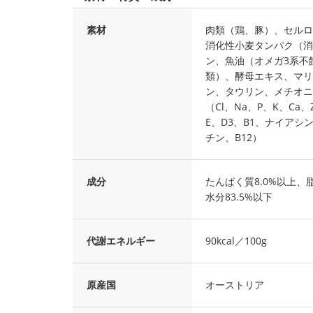
素材
肉類（鶏、豚）、セルロ
消化性小麦タンパク（消
ン、魚油（オメガ3系不飽
類）、酵母エキス、マリ
ン、タウリン、メチオニ
（Cl、Na、P、K、Ca
E、D3、B1、ナイアシ
チン、B12）
成分
たんぱく質8.0%以上、脂
水分83.5%以下
代謝エネルギー
90kcal／100g
原産国
オーストリア