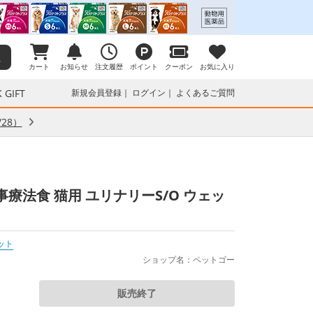
カート
お知らせ
注文履歴
ポイント
クーポン
お気に入り
 GIFT
新規会員登録
ログイン
よくあるご質問
28）
療法食 猫用 ユリナリーS/O ウェッ
ット
ショップ名：ペットゴー
販売終了