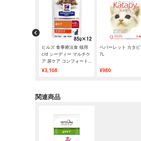
セット】ジルケー
ヒルズ 食事療法食 猫用
ペパーレット カタピ
mg【在庫限り】
c/d シーディー マルチケ
7L
ア 尿ケア コンフォート
やわらかチキン＆グレイ
¥3,168
¥980
ビーソース パウチ
85g×12
関連商品