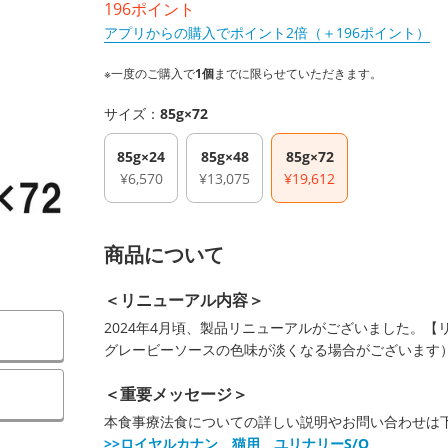
196ポイント
アプリからの購入でポイント2倍（＋196ポイント）
※一度のご購入で
1個
までに限らせていただきます。
サイズ：
85g×72
85g×24
85g×48
85g×72
¥6,570
¥13,075
¥19,612
商品について
＜リニューアル内容＞
2024年4月頃、製品リニューアルがございました。
グレービーソースの色味が淡くなる場合がございます
＜重要メッセージ＞
本食事療法食についての詳しい説明やお問い合わせは
>>ロイヤルカナン 猫用 ユリナリーS/O