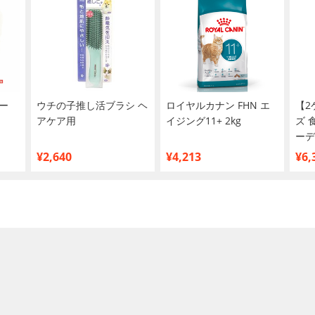
ー
ウチの子推し活ブラシ ヘ
ロイヤルカナン FHN エ
【2
アケア用
イジング11+ 2kg
ズ 
ーデ
ア 
¥2,640
¥4,213
¥6,
かサ
ソー