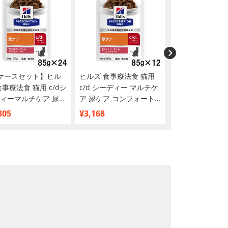
ケースセット】ヒル
ヒルズ 食事療法食 猫用
【4ケースセット
食事療法食 猫用 c/dシ
c/d シーディー マルチケ
ズ 食事療法食 猫用
ィーマルチケア 尿ケ
ア 尿ケア コンフォート
シーディーマルチ
コンフォート やわら
やわらかサーモン＆グレ
ケア コンフォー
305
¥3,168
¥12,609
ーモン＆グレイビー
イビーソース パウチ
らかチキン＆グ
ス パウチ 85g×12
85g×12
ソース パウチ 85