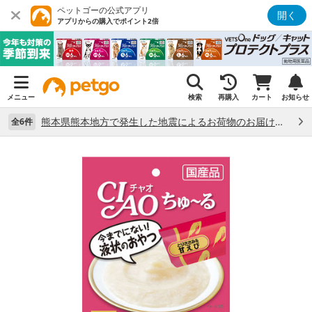
ペットゴーの公式アプリ
開く
アプリからの購入でポイント2倍
メニュー
検索
再購入
カート
お知らせ
熊本県熊本地方で発生した地震によるお荷物のお届け状況について （7/28）
全6件