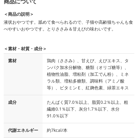
商品について
＜商品の説明＞
液状おやつです。舐めて食べられるので、子猫や高齢猫ちゃんも食
べやすいおやつです。とりささみ＆甘えびの味わいです。
＜素材・材質・成分＞
素材
鶏肉（ささみ）、甘えび、えびエキス、タ
ンパク加水分解物、糖類（オリゴ糖等）、
植物性油脂、増粘剤（加工でん粉）、ミネ
ラル類、増粘多糖類、調味料（アミノ酸
等）、ビタミンＥ、紅麹色素、緑茶エキス
成分
たんぱく質7.0％以上、脂質0.2％以上、粗
繊維0.1％以下、灰分1.7％以下、水分
91.0％以下
代謝エネルギー
約7kcal/本