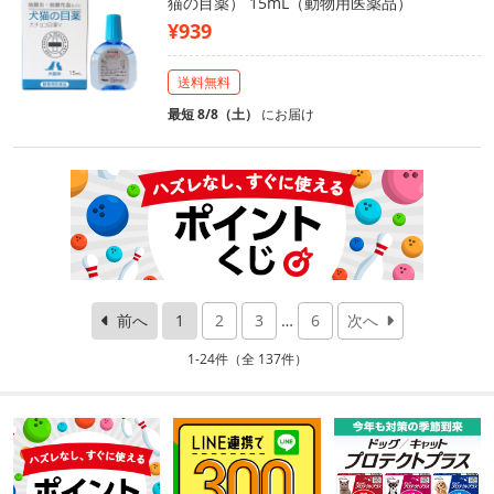
猫の目薬） 15mL（動物用医薬品）
¥939
送料無料
最短 8/8（土）
にお届け
前へ
1
2
3
…
6
次へ
1-24件（全 137件）