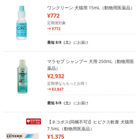
ワンクリーン 犬猫用 15mL（動物用医薬品）
¥772
定期便対象
¥772
最短 8/8（土）
にお届け
マラセブ シャンプー 犬用 250mL（動物用医
薬品）
¥2,932
定期便ならもっとお得！
¥2,847
最短 8/8（土）
にお届け
【ネコポス(同梱不可)】ヒビクス軟膏 犬猫用
7.5mL（動物用医薬品）
¥1,375