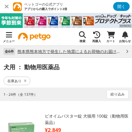
ペットゴーの公式アプリ
開く
アプリからの購入でポイント2倍
メニュー
検索
再購入
カート
お知らせ
熊本県熊本地方で発生した地震によるお荷物のお届け状況について （7/28）
全6件
犬用
： 動物用医薬品
在庫あり
絞り込み
1 - 24件（全 137件）
ビオイムバスター錠 犬猫用 100錠（動物用医
薬品）
¥2,849