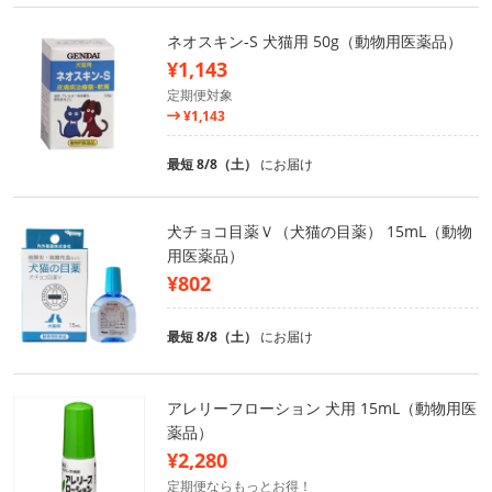
ネオスキン-S 犬猫用 50g（動物用医薬品）
¥1,143
定期便対象
¥1,143
最短 8/8（土）
にお届け
犬チョコ目薬Ｖ（犬猫の目薬） 15mL（動物
用医薬品）
¥802
最短 8/8（土）
にお届け
アレリーフローション 犬用 15mL（動物用医
薬品）
¥2,280
定期便ならもっとお得！